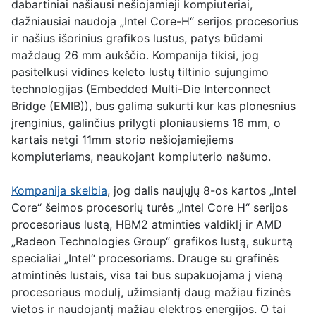
dabartiniai našiausi nešiojamieji kompiuteriai,
dažniausiai naudoja „Intel Core-H“ serijos procesorius
ir našius išorinius grafikos lustus, patys būdami
maždaug 26 mm aukščio. Kompanija tikisi, jog
pasitelkusi vidines keleto lustų tiltinio sujungimo
technologijas (Embedded Multi-Die Interconnect
Bridge (EMIB)), bus galima sukurti kur kas plonesnius
įrenginius, galinčius prilygti ploniausiems 16 mm, o
kartais netgi 11mm storio nešiojamiejiems
kompiuteriams, neaukojant kompiuterio našumo.
Kompanija skelbia
, jog dalis naujųjų 8-os kartos „Intel
Core“ šeimos procesorių turės „Intel Core H“ serijos
procesoriaus lustą, HBM2 atminties valdiklį ir AMD
„Radeon Technologies Group“ grafikos lustą, sukurtą
specialiai „Intel“ procesoriams. Drauge su grafinės
atmintinės lustais, visa tai bus supakuojama į vieną
procesoriaus modulį, užimsiantį daug mažiau fizinės
vietos ir naudojantį mažiau elektros energijos. O tai