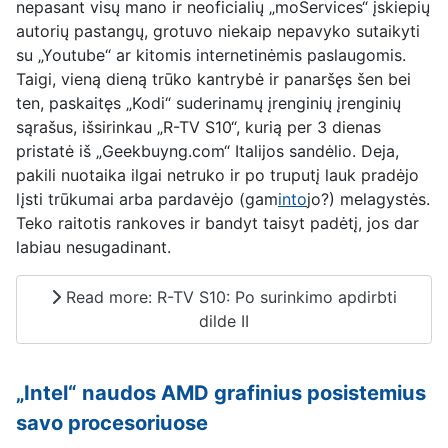
nepasant visų mano ir neoficialių „moServices“ įskiepių
autorių pastangų, grotuvo niekaip nepavyko sutaikyti
su „Youtube“ ar kitomis internetinėmis paslaugomis.
Taigi, vieną dieną trūko kantrybė ir panaršęs šen bei
ten, paskaitęs „Kodi“ suderinamų įrenginių įrenginių
sąrašus, išsirinkau „R-TV S10“, kurią per 3 dienas
pristatė iš „Geekbuyng.com“ Italijos sandėlio. Deja,
pakili nuotaika ilgai netruko ir po truputį lauk pradėjo
lįsti trūkumai arba pardavėjo (gam
into
jo?) melagystės.
Teko raitotis rankoves ir bandyt taisyt padėtį, jos dar
labiau nesugadinant.
Read more: R-TV S10: Po surinkimo apdirbti
dilde II
„Intel“ naudos AMD grafinius posistemius
savo procesoriuose