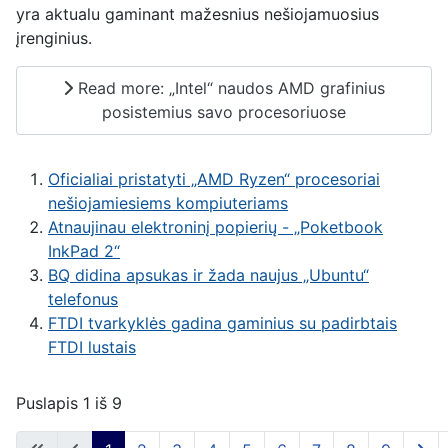
yra aktualu gaminant mažesnius nešiojamuosius
įrenginius.
Read more: „Intel“ naudos AMD grafinius
posistemius savo procesoriuose
Oficialiai pristatyti „AMD Ryzen“ procesoriai
nešiojamiesiems kompiuteriams
Atnaujinau elektroninį popierių - „Poketbook
InkPad 2“
BQ didina apsukas ir žada naujus „Ubuntu“
telefonus
FTDI tvarkyklės gadina gaminius su padirbtais
FTDI lustais
Puslapis 1 iš 9