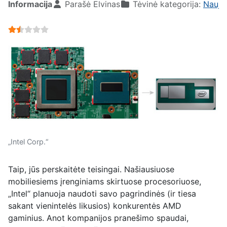
Informacija
Parašė
Elvinas
Tėvinė kategorija:
Nauji
User Rating:
1.5
/
5
„Intel Corp.“
Taip, jūs perskaitėte teisingai. Našiausiuose
mobiliesiems įrenginiams skirtuose procesoriuose,
„Intel“ planuoja naudoti savo pagrindinės (ir tiesa
sakant vienintelės likusios) konkurentės AMD
gaminius. Anot kompanijos pranešimo spaudai,