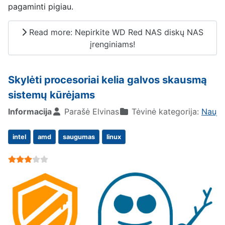
pagaminti pigiau.
Read more: Nepirkite WD Red NAS diskų NAS
įrenginiams!
Skylėti procesoriai kelia galvos skausmą
sistemų kūrėjams
Informacija
Parašė
Elvinas
Tėvinė kategorija:
Nauji
intel
amd
saugumas
linux
User Rating:
3
/
5