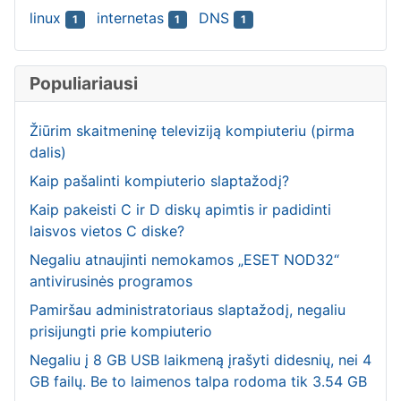
linux
internetas
DNS
1
1
1
Populiariausi
Žiūrim skaitmeninę televiziją kompiuteriu (pirma
dalis)
Kaip pašalinti kompiuterio slaptažodį?
Kaip pakeisti C ir D diskų apimtis ir padidinti
laisvos vietos C diske?
Negaliu atnaujinti nemokamos „ESET NOD32“
antivirusinės programos
Pamiršau administratoriaus slaptažodį, negaliu
prisijungti prie kompiuterio
Negaliu į 8 GB USB laikmeną įrašyti didesnių, nei 4
GB failų. Be to laimenos talpa rodoma tik 3.54 GB