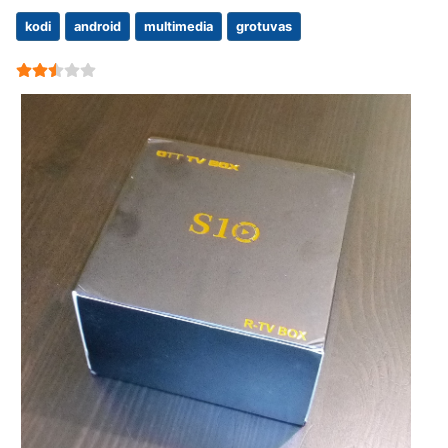
kodi
android
multimedia
grotuvas
User Rating:
2.5
/
5