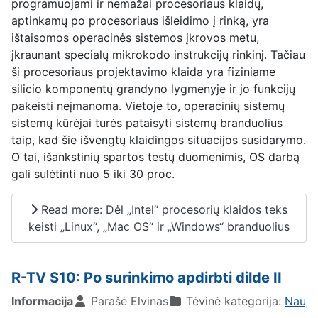
programuojami ir nemažai procesoriaus klaidų,
aptinkamų po procesoriaus išleidimo į rinką, yra
ištaisomos operacinės sistemos įkrovos metu,
įkraunant specialų mikrokodo instrukcijų rinkinį. Tačiau
ši procesoriaus projektavimo klaida yra fiziniame
silicio komponentų grandyno lygmenyje ir jo funkcijų
pakeisti neįmanoma. Vietoje to, operacinių sistemų
sistemų kūrėjai turės pataisyti sistemų branduolius
taip, kad šie išvengtų klaidingos situacijos susidarymo.
O tai, išankstinių spartos testų duomenimis, OS darbą
gali sulėtinti nuo 5 iki 30 proc.
Read more: Dėl „Intel“ procesorių klaidos teks
keisti „Linux“, „Mac OS“ ir „Windows“ branduolius
R-TV S10: Po surinkimo apdirbti dilde II
Informacija
Parašė
Elvinas
Tėvinė kategorija:
Nauji