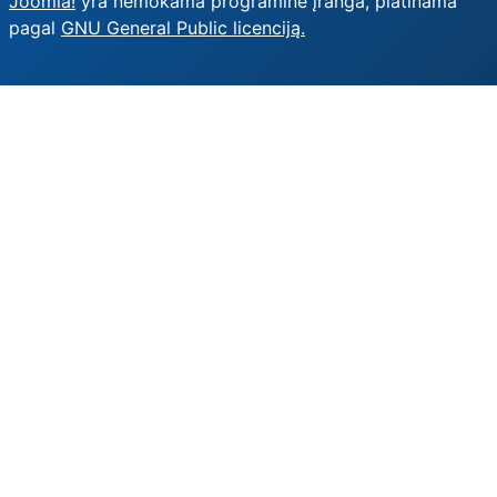
Joomla!
yra nemokama programinė įranga, platinama
pagal
GNU General Public licenciją.