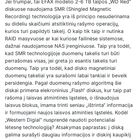
Jei trumpai, tai EFAX modelio 2-6 TB talpos „WD Red“
diskuose naudojama SMR (Shingled Magnetic
Recording) technologija yra iš principo nesuderinama
su dideliu skaičiumi atsitiktinių rašymo operacijų,
kurios turi papildyti takelį. O kaip tik taip ir nutinka
RAID masyvuose ar kai kuriose failinėse sistemose,
dažnai naudojamose NAS įrenginiuose. Taip yra todėl,
kad SMR technologijoje duomenų takelis turi būti
perrašomas visas, jei greta jo esantis takelis turi
duomenų. Taip yra todėl, kad disko magnetiniai
duomenų takeliai yra surašomi labai tankiai ir beveik
persidengia. Pagal duomenų rašymo algoritmą šie
diskai primena elekroninius „Flash“ diskus, kur taip pat
rašoma į laisvas atmintinės ląsteles, o išnaudojus
laisvus blokus, imama trinti seniau „ištrinta“ informacija
ir formuojami naujos laisvos atminties ląstelės. Kodėl
„Western Digial“ nusprendė naudoti potencialiai
lėtesnę technologiją? Atsakymas paprastas: į diską
galima surašyti daugiau informacijos ir diskinį kaupiklį