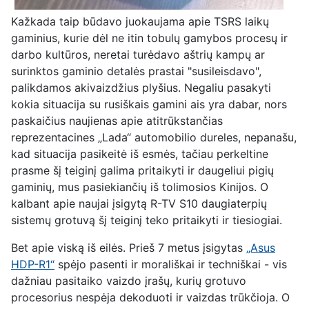
Kažkada taip būdavo juokaujama apie TSRS laikų
gaminius, kurie dėl ne itin tobulų gamybos procesų ir
darbo kultūros, neretai turėdavo aštrių kampų ar
surinktos gaminio detalės prastai "susileisdavo",
palikdamos akivaizdžius plyšius. Negaliu pasakyti
kokia situacija su rusiškais gam
ini
ais yra dabar, nors
paskaičius naujienas apie atitrūkstančias
reprezentacines „Lada“ automobilio dureles, nepanašu,
kad situacija pasikeitė iš esmės, tačiau perkeltine
prasme šį teiginį galima pritaikyti ir daugeliui pigių
gaminių, mus pasiekiančių iš tolimosios Kinijos. O
kalbant apie naujai įsigytą R-TV S10 daugiaterpių
sistemų grotuvą šį teiginį teko pritaikyti ir tiesiogiai.
Bet apie viską iš eilės. Prieš 7 metus įsigytas
„Asus
HDP-R1“
spėjo pasenti ir morališkai ir techniškai - vis
dažniau pasitaiko vaizdo įrašų, kurių grotuvo
procesorius nespėja dekoduoti ir vaizdas trūkčioja. O