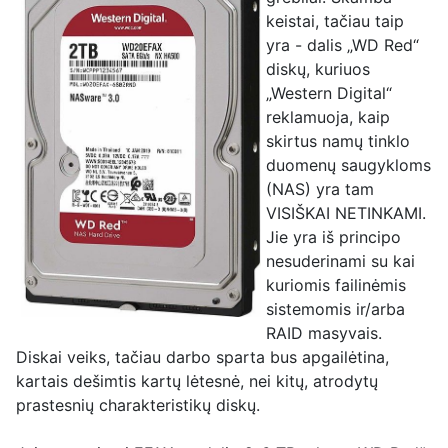
keistai, tačiau taip
yra - dalis „WD Red“
diskų, kuriuos
„Western Digital“
reklamuoja, kaip
skirtus namų tinklo
duomenų saugykloms
(NAS) yra tam
VISIŠKAI NETINKAMI.
Jie yra iš principo
nesuderinami su kai
kuriomis failinėmis
sistemomis ir/arba
RAID masyvais.
Diskai veiks, tačiau darbo sparta bus apgailėtina,
kartais dešimtis kartų lėtesnė, nei kitų, atrodytų
prastesnių charakteristikų diskų.