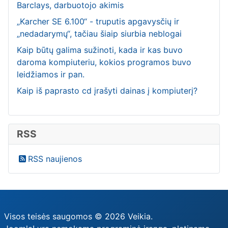
Barclays, darbuotojo akimis
„Karcher SE 6.100“ - truputis apgavysčių ir
„nedadarymų“, tačiau šiaip siurbia neblogai
Kaip būtų galima sužinoti, kada ir kas buvo
daroma kompiuteriu, kokios programos buvo
leidžiamos ir pan.
Kaip iš paprasto cd įrašyti dainas į kompiuterį?
RSS
RSS naujienos
Visos teisės saugomos © 2026 Veikia.