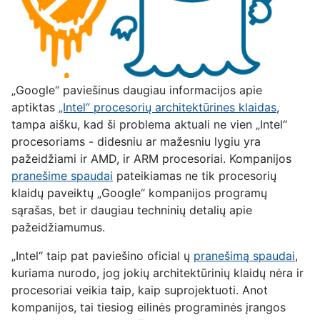
„Google“ paviešinus
daugiau
informacijos apie
aptiktas
„Intel“ procesorių architektūrines klaidas
,
tampa aišku, kad ši problema aktuali ne vien „Intel“
procesoriams - didesniu ar mažesniu lygiu yra
pažeidžiami ir AMD, ir ARM procesoriai. Kompanijos
pranešime spaudai
pateikiamas ne tik procesorių
klaidų paveiktų „Google“ kompanijos programų
sąrašas, bet ir daugiau techninių detalių apie
pažeidžiamumus.
„Intel“ taip pat paviešino
oficial
ų
pranešimą spaudai
,
kuriama nurodo, jog jokių architektūrinių klaidų nėra ir
procesoriai veikia taip, kaip suprojektuoti. Anot
kompanijos, tai tiesiog eilinės programinės įrangos