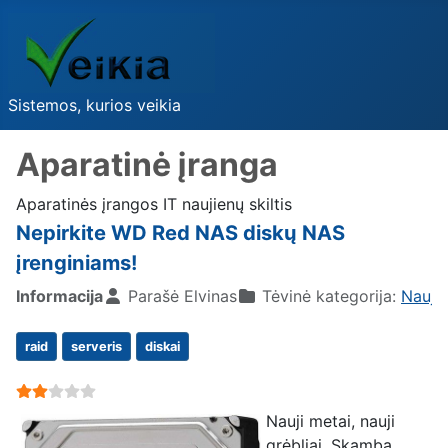
Sistemos, kurios veikia
Aparatinė įranga
Aparatinės įrangos IT naujienų skiltis
Nepirkite WD Red NAS diskų NAS
įrenginiams!
Informacija
Parašė
Elvinas
Tėvinė kategorija:
Nauji
raid
serveris
diskai
User Rating:
2
/
5
Nauji metai, nauji
grėbliai. Skamba