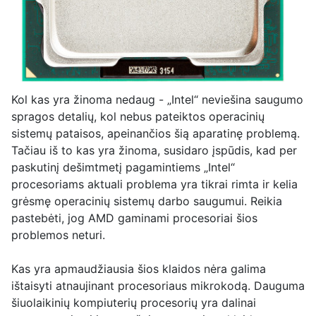
Kol kas yra žinoma nedaug - „Intel“ neviešina saugumo
spragos detalių, kol nebus pateiktos operacinių
sistemų pataisos, apeinančios šią aparatinę problemą.
Tačiau iš to kas yra žinoma, susidaro įspūdis, kad per
paskutinį dešimtmetį pagamintiems „Intel“
procesoriams aktuali problema yra tikrai rimta ir kelia
grėsmę operacinių sistemų darbo saugumui. Reikia
pastebėti, jog AMD gaminami procesoriai šios
problemos neturi.
Kas yra apmaudžiausia šios klaidos nėra galima
ištaisyti atnaujinant procesoriaus mikrokodą. Dauguma
šiuolaikinių kompiuterių procesorių yra dalinai