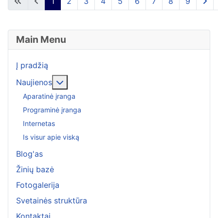
1
2
3
4
5
6
7
8
9
Main Menu
Į pradžią
More about: Naujienos
Naujienos
Aparatinė įranga
Programinė įranga
Internetas
Is visur apie viską
Blog'as
Žinių bazė
Fotogalerija
Svetainės struktūra
Kontaktai