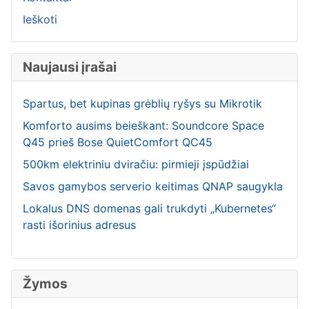
Ieškoti
Naujausi įrašai
Spartus, bet kupinas grėblių ryšys su Mikrotik
Komforto ausims beieškant: Soundcore Space
Q45 prieš Bose QuietComfort QC45
500km elektriniu dviračiu: pirmieji įspūdžiai
Savos gamybos serverio keitimas QNAP saugykla
Lokalus DNS domenas gali trukdyti „Kubernetes“
rasti išorinius adresus
Žymos