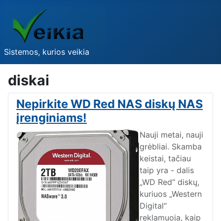
Sistemos, kurios veikia
diskai
Nepirkite WD Red NAS diskų NAS
įrenginiams!
Nauji metai, nauji
grėbliai. Skamba
keistai, tačiau
taip yra - dalis
„WD Red“ diskų,
kuriuos „Western
Digital“
reklamuoja, kaip