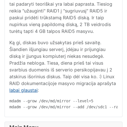
tai padaryti teoriškai yra labai paprasta. Tiesiog
reikia "užauginti" RAID1 į "sugriuvusį" RAID5 ir
paskui pridėti trūkstamą RAID5 diską. Ir taip
nupirkus vieną papildomą diską, 2 TB veidrodis
turėtų tapti 4 GB talpos RAID5 masyvu.
Ką gi, diskas buvo užsakytas prieš savaitę.
Šiandien išjungiau serverį, įdėjau ir prijungiau
diską ir įjungus kompiuterį niekas nesudegė.
Pradžia nebloga. Tiesa, diena prieš tai visus
svarbius duomenis iš serverio persikopijavau į 2
atskirus išorinius diskus. Taip dėl visa ko. :) Linux
RAID dokumentacijoje masyvo migracija aprašyta
labai glaustai
:
mdadm --grow /dev/md/mirror --level=5

mdadm --grow /dev/md/mirror --add /dev/sdc1 --raid-