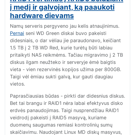
į medį ir galvojant, ką paaukoti
hardware dievams
Namų serveris pergyveno jau kelis atnaujinimus.
Pernai
seni WD Green diskai buvo pakeisti
didesniais, o dar vėliau jie paraudonavo, keičiant
1.5 TB į 2 TB WD Red, kurie turėtų būti labiau
pritaikyti NAS reikmėms. Tačiau migravimo į 2 TB
diskus ilgam neužteko ir serveryje ėmė baigtis
vieta - vien rezervinės kopijos užima per 800GB.
Taigi vėl ėmiau sukti galvą, kur gauti daugiau
vietos.
Paprasčiausias būdas - pirkti dar didesnius diskus.
Bet tai brangu
ir
RAID1 nėra labai efektyvus disko
erdvės panaudojimas. Taigi nusprendžiau RAID1
veidrodį pakeisti į RAID5 masyvą, kuriame
duomenų saugumas remiasi kontrolinių sumų
skaičiavimu. Naudojant Linux MD diskų masyvus,