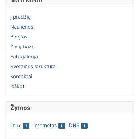
Main Menu
Į pradžią
Naujienos
Blog'as
Žinių bazė
Fotogalerija
Svetainės struktūra
Kontaktai
Ieškoti
Žymos
linux
internetas
DNS
1
1
1