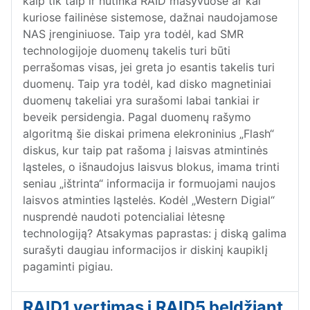
kaip tik taip ir nutinka RAID masyvuose ar kai
kuriose failinėse sistemose, dažnai naudojamose
NAS įrenginiuose. Taip yra todėl, kad SMR
technologijoje duomenų takelis turi būti
perrašomas visas, jei greta jo esantis takelis turi
duomenų. Taip yra todėl, kad disko magnetiniai
duomenų takeliai yra surašomi labai tankiai ir
beveik persidengia. Pagal duomenų rašymo
algoritmą šie diskai primena elekroninius „Flash“
diskus, kur taip pat rašoma į laisvas atmintinės
ląsteles, o išnaudojus laisvus blokus, imama trinti
seniau „ištrinta“ informacija ir formuojami naujos
laisvos atminties ląstelės. Kodėl „Western Digial“
nusprendė naudoti potencialiai lėtesnę
technologiją? Atsakymas paprastas: į diską galima
surašyti daugiau informacijos ir diskinį kaupiklį
pagaminti pigiau.
RAID1 vertimas į RAID5 beldžiant