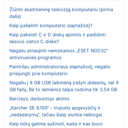
Žiūrim skaitmeninę televiziją kompiuteriu (pirma
dalis)
Kaip pašalinti kompiuterio slaptažodį?
Kaip pakeisti C ir D diskų apimtis ir padidinti
laisvos vietos C diske?
Negaliu atnaujinti nemokamos „ESET NOD32“
antivirusinės programos
Pamiršau administratoriaus slaptažodį, negaliu
prisijungti prie kompiuterio
Negaliu į 8 GB USB laikmeną įrašyti didesnių, nei 4
GB failų. Be to laimenos talpa rodoma tik 3.54 GB
Barclays, darbuotojo akimis
„Karcher SE 6.100“ - truputis apgavysčių ir
„nedadarymų“, tačiau šiaip siurbia neblogai
Kaip būtų galima sužinoti, kada ir kas buvo