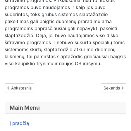
šifravimo programos. Priklausomai nuo to, kokios
programos buvo naudojamos ir kaip jos buvo
suderintos, toks grubus sistemos slaptažoždio
pakeitimas gali baigtis duomenų praradimu arba
programoms paprasčiausiai gali nepavykti pakeisti
slaptažodžio. Deja, jei buvo naudojamos viso disko
šifravimo programos ir nebuvo sukurta specialių toms
sistemoms skirtų slaptažodžio atkūrimo duomenų
laikmenų, tai pamirštas slaptažodis greičiausiai baigsis
viso kaupiklio trynimu ir naujos OS įrašymu.
Previous article: Kaip pašalinti kompiuterio slaptažodį?
Next article: 
Ankstesnis
Sekantis
Main Menu
Į pradžią