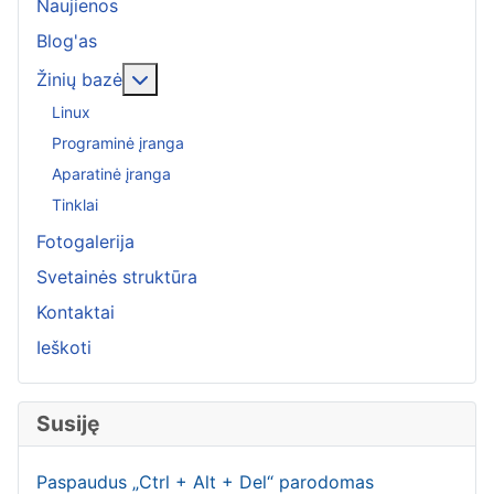
Naujienos
Blog'as
More about: Žinių bazė
Žinių bazė
Linux
Programinė įranga
Aparatinė įranga
Tinklai
Fotogalerija
Svetainės struktūra
Kontaktai
Ieškoti
Susiję
Paspaudus „Ctrl + Alt + Del“ parodomas