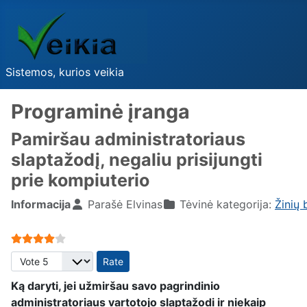
Sistemos, kurios veikia
Programinė įranga
Pamiršau administratoriaus
slaptažodį, negaliu prisijungti
prie kompiuterio
Informacija
Parašė
Elvinas
Tėvinė kategorija:
Žinių 
User Rating:
4
/
5
Please Rate
Ką daryti, jei užmiršau savo pagrindinio
administratoriaus vartotojo slaptažodi ir niekaip