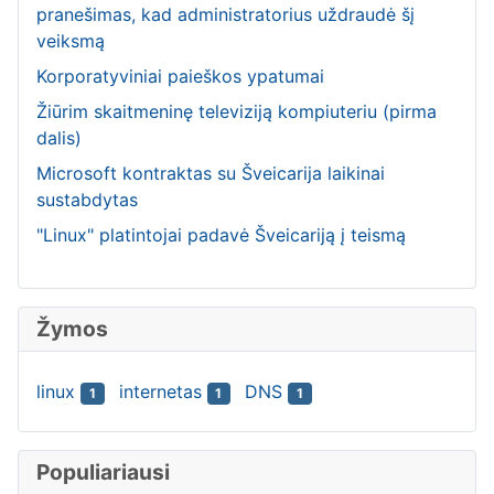
pranešimas, kad administratorius uždraudė šį
veiksmą
Korporatyviniai paieškos ypatumai
Žiūrim skaitmeninę televiziją kompiuteriu (pirma
dalis)
Microsoft kontraktas su Šveicarija laikinai
sustabdytas
"Linux" platintojai padavė Šveicariją į teismą
Žymos
linux
internetas
DNS
1
1
1
Populiariausi