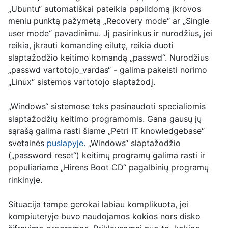
„Ubuntu“ automatiškai pateikia papildomą įkrovos
meniu punktą pažymėtą „Recovery mode“ ar „Single
user mode“ pavadinimu. Jį pasirinkus ir nurodžius, jei
reikia, įkrauti komandinę eilutę, reikia duoti
slaptažodžio keitimo komandą „passwd“. Nurodžius
„passwd vartotojo_vardas“ - galima pakeisti norimo
„Linux“ sistemos vartotojo slaptažodį.
„Windows“ sistemose teks pasinaudoti specialiomis
slaptažodžių keitimo programomis. Gana gausų jų
sąrašą galima rasti šiame „Petri IT knowledgebase“
svetainės
puslapyje
. „Windows“ slaptažodžio
(„password reset“) keitimų programų galima rasti ir
populiariame „Hirens Boot CD“ pagalbinių programų
rinkinyje.
Situacija tampe gerokai labiau komplikuota, jei
kompiuteryje buvo naudojamos kokios nors disko