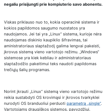
negaliu prisijungti prie kompiuterio savo abonentu.
Viskas priklauso nuo to, kokia operacinė sistema ir
kokios papildomos saugumo nuostatos yra
naudojamos. Jei tai yra „Linux“ sistema, kurioje nėra
naudojamas diskinio kaupiklio šifravimas, tai
aministratoriaus slaptažodį galima lengvai pakeisti,
įkrovus sistemą vieno vartotojo režimu. „Windows“
sistemose yra kiek kebliau ir administratoriaus
slaptažodžio pakeitimui teks naudoti papildomas
trečiųjų šalių programas.
Norint įkrauti „Linux“ sistemą vieno vartotojo režimu
reikia sustabdyti OS krovimąsi ir įkrovos tvarkyklei
nurodyti OS branduoliui perduoti
parametrą „single“
.
Vartotojams draugiškos sistemos, pavyzdžiui,