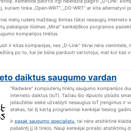
 kontrolę. Asmeninė patirtis irgi neleidžia pagirti „D-Link“ k
 tokį, kuriam tinka „Open-WRT", „DD-WRT“ ar kita alternatyvi 
nai metų rudenį maždaug šimtas tūkst nesaugių interneto k
etų pabaigoje liūdnas „Mirai“ kenkėjiškos porgramos pasie
ugumo kompanijos tinklus.
rusti ir kitas kompanijas, nes „D-Link“ tikrai nėra vienintel
žiūrą po to, kai jie būna parduoti vartotojui, mat kol kas vy
rneto daiktus saugumo vardan
"Radware“ kompiuterių tinklų saugumo kompanijos duom
interneto daiktus (IoT). Tačiau šio išpuolio pbūdis smar
įsilaužėliai siekė užvaldyti nesaugius IoT įrenginius ir 
atakas, tai šį kartą programiniai kenkėjai tiesiog gadin
Ir
pasak saugumo specialistų
, tai nėra atsitiktinė kla
pašalintį jį iš tinklo. Nauji kenkėjai prirašo atsitiktini