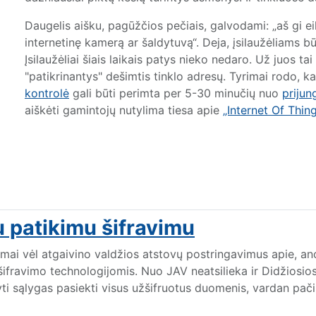
Daugelis aišku, pagūžčios pečiais, galvodami: „aš gi eil
internetinę kamerą ar šaldytuvą“. Deja, įsilaužėliams bū
Įsilaužėliai šiais laikais patys nieko nedaro. Už juos 
"patikrinantys" dešimtis tinklo adresų. Tyrimai rodo, 
kontrolė
gali būti perimta per 5-30 minučių nuo
prijun
aiškėti gamintojų nutylima tiesa apie
„Internet Of Thin
u patikimu šifravimu
ai vėl atgaivino valdžios atstovų postringavimus apie, an
ifravimo technologijomis. Nuo JAV neatsilieka ir Didžiosios
ti sąlygas pasiekti visus užšifruotus duomenis, vardan pači