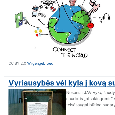
CC BY 2.0
Wilgengebroed
Vyriausybės vėl kyla į kovą s
Neseniai JAV vykę šaudym
naudotis „atsakingomis“ š
teisėsaugai būtina sudary