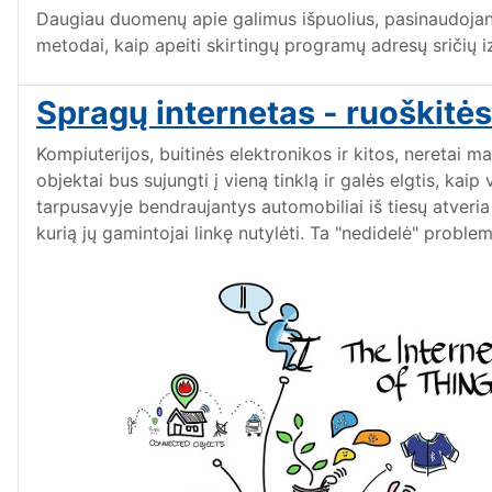
Daugiau duomenų apie galimus išpuolius, pasinaudojan
metodai, kaip apeiti skirtingų programų adresų sričių i
Spragų internetas - ruoškitė
Kompiuterijos, buitinės elektronikos ir kitos, neretai 
objektai bus sujungti į vieną tinklą ir galės elgtis, ka
tarpusavyje bendraujantys automobiliai iš tiesų atveria 
kurią jų gamintojai linkę nutylėti. Ta "nedidelė" probl