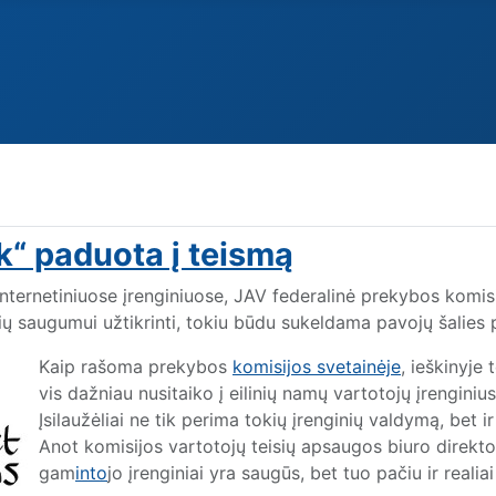
k“ paduota į teismą
ternetiniuose įrenginiuose, JAV federalinė prekybos komis
saugumui užtikrinti, tokiu būdu sukeldama pavojų šalies p
Kaip rašoma prekybos
komisijos svetainėje
, ieškinyje
vis dažniau nusitaiko į eilinių namų vartotojų įrenginiu
Įsilaužėliai ne tik perima tokių įrenginių valdymą, be
Anot komisijos vartotojų teisių apsaugos biuro direktor
gam
into
jo įrenginiai yra saugūs, bet tuo pačiu ir reali