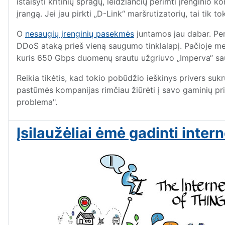
ištaisyti kritinių spragų, leidžiančių perimti įrenginio
įrangą. Jei jau pirkti „D-Link“ maršrutizatorių, tai tik
O
nesaugių įrenginių pasekmės
juntamos jau dabar. Per
DDoS ataką prieš vieną saugumo tinklalapį. Pačioje m
kuris 650 Gbps duomenų srautu užgriuvo „Imperva“ sa
Reikia tikėtis, kad tokio pobūdžio ieškinys privers suk
pastūmės kompanijas rimčiau žiūrėti į savo gaminių prie
problema".
Įsilaužėliai ėmė gadinti inte