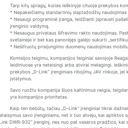
Tarp kitų spragų, kurias ieškinyje
cituoja
prekybos komi
* Nepakeičiamų standartinių slaptažodžių naudojimas 
* Nesaugi programinė įranga, leidžianti įsprausti pašal
įrenginio valdymą.
* Nesaugus privataus šifravimo rakto naudojimas. Past
svetainėje ir bet kas panorėjęs galėjo sukurti „sertifi
* Nešifruotų prisijungimo duomenų naudojimas mobiliu
Komisijos teigimu, kompanijos teiginiai savojoje Reaga
leidiniuose yra neteisingi arba atvirai melagingi. Iešk
prekybos „D-Link“ įrenginiais ribojimų JAV rinkoje, jei
įstatymus.
Savo ruožtu kompanija šiuos kaltinimus neigia, teigda
yra kompanijos prioritetas.
Kaip ten bebūtų, tačiau „D-Link“ įrenginiai tikrai daž
ataisymus savo įrenginiams, net ir tuo atveju, kai aptiktos
Link DWR-932“ įrenginį, nes nuo pat vasaros pradžios, kai 