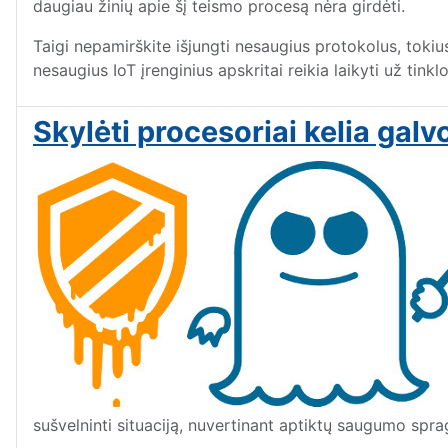
daugiau žinių apie šį teismo procesą nėra girdėti.
Taigi nepamirškite išjungti nesaugius protokolus, tokius
nesaugius IoT įrenginius apskritai reikia laikyti už tinkl
Skylėti procesoriai kelia ga
sušvelninti situaciją, nuvertinant aptiktų saugumo spr