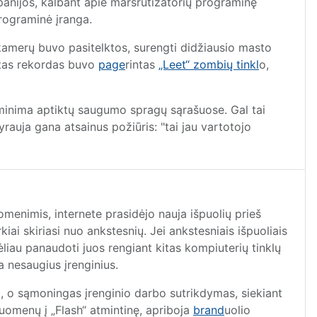
ompanijos, kalbant apie maršrutizatorių programinę
programinė įranga.
amerų buvo pasitelktos, surengti didžiausio masto
ktas rekordas buvo
page
rintas
„Leet“ zombių tinkl
o,
ė, minima aptiktų saugumo spragų sąrašuose. Gal tai
rauja gana atsainus požiūris: "tai jau vartotojo
enimis, internete prasidėjo nauja išpuolių prieš
kiai skiriasi nuo ankstesnių. Jei ankstesniais išpuoliais
vėliau panaudoti juos rengiant kitas kompiuterių tinklų
a nesaugius įrenginius.
ida, o sąmoningas įrenginio darbo sutrikdymas, siekiant
ų duomenų į „Flash“ atmintinę, apriboja
brand
uolio