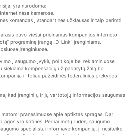
sija, yra nurodoma:
internetinėse kamerose.
ines komandas į standartines užklausas ir taip perimti
arasis buvo viešai prieinamas kompanijos interneto
kuotą“ programinę įrangą „D-Link“ įrenginiams.
osiuose įrenginiuose.
vimo į saugumo įvykių politikoje bei reklaminiuose
iniu siekiama kompensacijų už padarytą žalą bei
 kompanija ir toliau pažeidinės federalinius prekybos
ma, kad įreng
ini
ų ir jų vartotojų informacijos saugumas
nai matomi pranešimuose apie aptiktas spragas. Dar
 spragos yra kritinės. Pernai metų rudenį saugumo
saugumo specialistai informavo kompaniją, ji nesiteikė