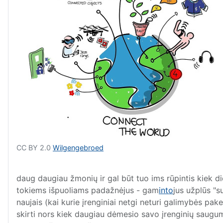
CC BY 2.0
Wilgengebroed
daug daugiau žmonių ir gal būt tuo ims rūpintis kiek dide
tokiems išpuoliams padažnėjus - gam
into
jus užplūs "s
naujais (kai kurie įrenginiai netgi neturi galimybės pak
skirti nors kiek daugiau dėmesio savo įrenginių saugu