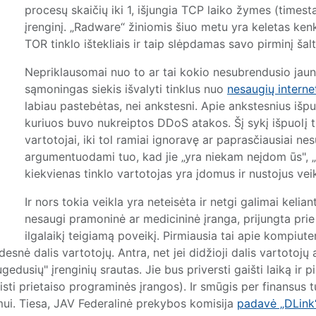
procesų skaičių iki 1, išjungia TCP laiko žymes (timest
įrenginį. „Radware“ žiniomis šiuo metu yra keletas ken
TOR tinklo ištekliais ir taip slėpdamas savo pirminį šalti
Nepriklausomai nuo to ar tai kokio nesubrendusio jaunu
sąmoningas siekis išvalyti tinklus nuo
nesaugių interne
labiau pastebėtas, nei ankstesni. Apie ankstesnius išpuo
kuriuos buvo nukreiptos DDoS atakos. Šį sykį išpuolį t
vartotojai, iki tol ramiai ignoravę ar paprasčiausiai 
argumentuodami tuo, kad jie „yra niekam neį
dom
ūs", 
kiekvienas tinklo vartotojas yra įdomus ir nustojus veikt
Ir nors tokia veikla yra neteisėta ir netgi galimai kelian
nesaugi pramoninė ar medicininė įranga, prijungta prie 
ilgalaikį teigiamą poveikį. Pirmiausia tai apie kompiu
snė dalis vartotojų. Antra, net jei didžioji dalis vartotojų ap
ugedusių" įrenginių srautas. Jie bus priversti gaišti laiką ir 
eisti prietaiso programinės įrangos). Ir smūgis per finansus 
mui. Tiesa, JAV Federalinė prekybos komisija
padavė „DLink“