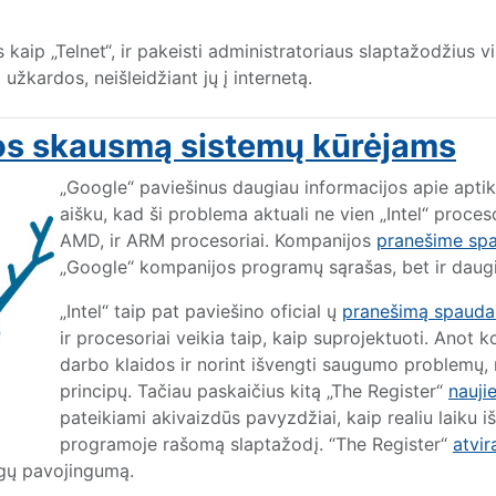
 kaip „Telnet“, ir pakeisti administratoriaus slaptažodžius 
o užkardos, neišleidžiant jų į internetą.
lvos skausmą sistemų kūrėjams
„Google“ paviešinus
daugiau
informacijos apie apti
aišku, kad ši problema aktuali ne vien „Intel“ proce
AMD, ir ARM procesoriai. Kompanijos
pranešime sp
„Google“ kompanijos programų sąrašas, bet ir daugi
„Intel“ taip pat paviešino
oficial
ų
pranešimą spauda
ir procesoriai veikia taip, kaip suprojektuoti. Anot 
darbo klaidos ir norint išvengti saugumo problemų, 
principų. Tačiau paskaičius kitą „The Register“
nauji
pateikiami akivaizdūs pavyzdžiai, kaip realiu laiku 
programoje rašomą slaptažodį. “The Register“
atvir
agų pavojingumą.