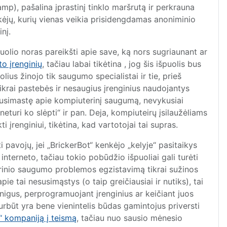
amp), pašalina įprastinį tinklo maršrutą ir perkrauna
kėjų, kurių vienas veikia prisidengdamas anoniminio
nį.
olio noras pareikšti apie save, ką nors sugriaunant ar
to įrenginių
, tačiau labai
tikėtina
, jog šis išpuolis bus
lius žinojo tik saugumo specialistai ir tie, prieš
ikrai pastebės ir nesaugius įrenginius naudojantys
nesusimastę apie kompiuterinį saugumą, nevykusiai
„neturi ko slėpti“ ir pan. Deja, kompiuteirų įsilaužėliams
i įrenginiui, tikėtina, kad vartotojai tai supras.
ti pavojų, jei „BrickerBot“ kenkėjo „kelyje“ pasitaikys
interneto, tačiau tokio pobūdžio išpuoliai gali turėti
terinio saugumo problemos egzistavimą tikrai sužinos
ie tai nesusimąstys (o taip greičiausiai ir nutiks), tai
pinigus, perprogramuojant įrenginius ar keičiant juos
turbūt yra bene vienintelis būdas gamintojus priversti
 kompaniją į teismą
, tačiau nuo sausio mėnesio