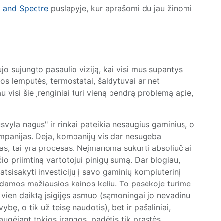
 and Spectre
puslapyje, kur aprašomi du jau žinomi
jo sujungto pasaulio viziją, kai visi mus supantys
mos lemputės, termostatai, šaldytuvai ar net
u visi šie įrenginiai turi vieną bendrą problemą apie,
svyla nagus" ir rinkai pateikia nesaugius gaminius, o
ompanijas. Deja, kompanijų vis dar nesugeba
las, tai yra procesas. Neįmanoma sukurti absoliučiai
io priimtiną vartotojui pinigų sumą. Dar blogiau,
tsisakyti investicijų į savo gaminių kompiuterinį
eidamos mažiausios kainos keliu. To pasėkoje turime
ne vien daiktą įsigijęs asmuo (sąmoningai jo nevadinu
ę, o tik už teisę naudotis), bet ir pašaliniai,
augėjant tokios įrangos, padėtis tik prastės.