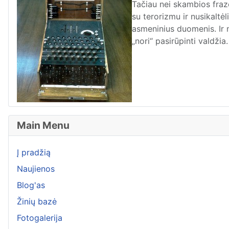
Tačiau nei skambios frazė
su terorizmu ir nusikaltė
asmeninius duomenis. Ir n
„nori“ pasirūpinti valdžia.
Main Menu
Į pradžią
Naujienos
Blog'as
Žinių bazė
Fotogalerija