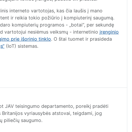
inis interneto vartotojas, kas čia laušis į mano
tent ir reikia tokio požiūrio į kompiuterinį saugumą.
tai daro kompiuterių programos - „botai“, per sekundę
kad vartotojui nesiėmus veiksmų - internetinio
įrenginio
gimo prie išorinio tinklo
. O štai tuomet ir prasideda
gs“
(IoT) sistemas.
ot JAV teisingumo departamento, poreikį pradėti
 Britanijos vyriausybės atstovai, teigdami, jog
ų piliečių saugumo.