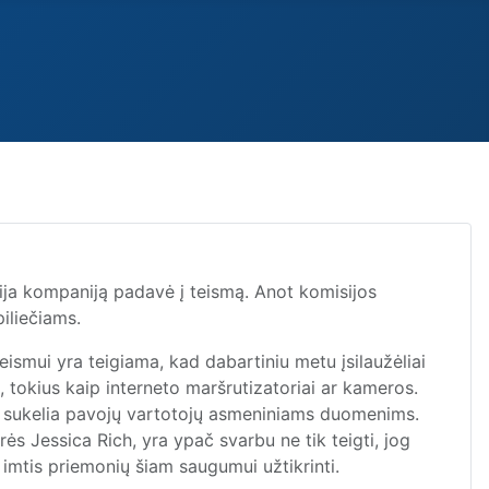
ija kompaniją padavė į teismą. Anot komisijos
iliečiams.
 teismui yra teigiama, kad dabartiniu metu įsilaužėliai
s, tokius kaip interneto maršrutizatoriai ar kameros.
t ir sukelia pavojų vartotojų asmeniniams duomenims.
ės Jessica Rich, yra ypač svarbu ne tik teigti, jog
ai imtis priemonių šiam saugumui užtikrinti.