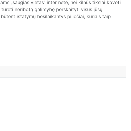
iams „saugias vietas“ in
ter
nete, nei kilnūs tikslai kovoti
 turėti neribotą galimybę perskaityti visus jūsų
ūtent įstatymų besilaikantys piliečiai, kuriais taip