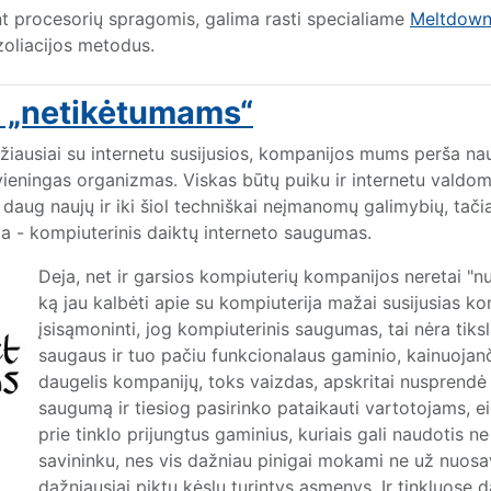
t procesorių spragomis, galima rasti specialiame
Meltdown
zoliacijos metodus.
s „netikėtumams“
mažiausiai su internetu susijusios, kompanijos mums
perša
nau
ip vieningas organizmas. Viskas būtų puiku ir internetu valdo
daug naujų ir iki šiol techniškai neįmanomų galimybių, tačia
ema - kompiuterinis daiktų interneto saugumas.
Deja, net ir garsios kompiuterių kompanijos neretai "nu
ką jau kalbėti apie su kompiuterija mažai susijusias k
įsisąmoninti, jog kompiuterinis saugumas, tai nėra tiks
saugaus ir tuo pačiu funkcionalaus gaminio, kainuojanč
daugelis kompanijų, toks vaizdas, apskritai nusprendė a
saugumą ir tiesiog pasirinko pataikauti vartotojams, 
prie tinklo prijungtus gaminius, kuriais gali naudotis 
savininku, nes vis dažniau pinigai mokami ne už nuosavyb
dažniausiai piktų kėslų turintys asmenys. Ir tinkluose d