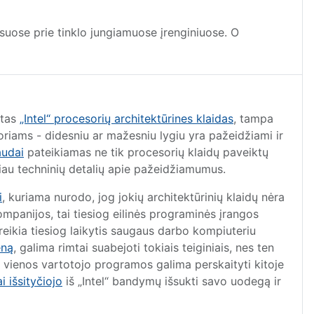
visuose prie tinklo jungiamuose įrenginiuose. O
ktas
„Intel“ procesorių architektūrines klaidas
, tampa
soriams - didesniu ar mažesniu lygiu yra pažeidžiami ir
audai
pateikiamas ne tik procesorių klaidų paveiktų
au techninių detalių apie pažeidžiamumus.
i
, kuriama nurodo, jog jokių architektūrinių klaidų nėra
kompanijos, tai tiesiog eilinės programinės įrangos
reikia tiesiog laikytis saugaus darbo kompiuteriu
eną
, galima rimtai suabejoti tokiais teiginiais, nes ten
iš vienos vartotojo programos galima perskaityti kitoje
ai išsityčiojo
iš „Intel“ bandymų išsukti savo uodegą ir