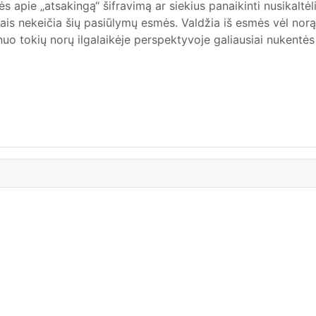
s apie „atsakingą“ šifravimą ar siekius panaikinti nusikaltėl
liais nekeičia šių pasiūlymų esmės. Valdžia iš esmės vėl norą
uo tokių norų ilgalaikėje perspektyvoje galiausiai nukentės b