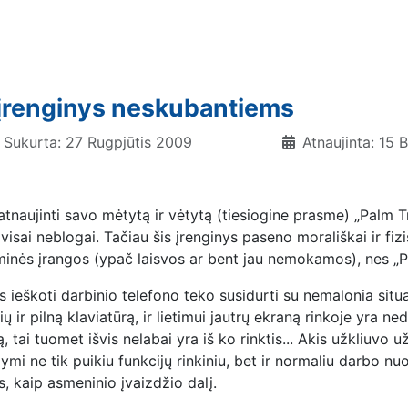
įrenginys neskubantiems
Sukurta: 27 Rugpjūtis 2009
Atnaujinta: 15 
tnaujinti savo mėtytą ir vėtytą (tiesiogine prasme) „Palm T
a visai neblogai. Tačiau šis įrenginys paseno morališkai ir fi
inės įrangos (ypač laisvos ar bent jau nemokamos), nes „P
 ieškoti darbinio telefono teko susidurti su nemalonia situaci
čių ir pilną klaviatūrą, ir lietimui jautrų ekraną rinkoje yra n
, tai tuomet išvis nelabai yra iš ko rinktis... Akis užkliuv
ymi ne tik puikiu funkcijų rinkiniu, bet ir normaliu darbo nuo
is, kaip asmeninio įvaizdžio dalį.