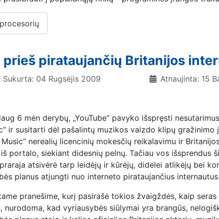
 procesorių
 prieš pirataujančių Britanijos int
Sukurta: 04 Rugsėjis 2009
Atnaujinta: 15 
ug 6 mėn derybų, „YouTube“ pavyko išspręsti nesutarimus s
c“ ir susitarti dėl pašalintų muzikos vaizdo klipų gražinimo 
 Music“ nerealių licencinių mokesčių reikalavimu ir Britanij
 iš portalo, siekiant didesnių pelnų. Tačiau vos išsprendus ši
praraja atsivėrė tarp leidėjų ir kūrėjų, didelei atlikėjų bei 
bės planus atjungti nuo interneto pirataujančius internautus
tame pranešime, kurį pasirašė tokios žvaigždės, kaip sera
, nurodoma, kad vyriausybės siūlymai yra brangūs, nelogiški 