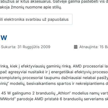
abužius ar kitus aksesuarus. Gatvėje galima pastebėti vis
įtakoja žmonių nuomone apie stilių.
i elektronika svarbiau už papuošalus
0 W
Sukurta: 31 Rugpjūtis 2009
Atnaujinta: 15 
inką, kiek į efektyviausių gaminių rinką. AMD procesoriai lab
agresyviai nusitaikė ir į energetiškai efektyvių procesorių ri
o kompiuterių procesoriai taupumu dažniausiai nelabai pasižy
inių“ modelių, besivaikantiems spartos ir nekreipiantiems d
lo 45 W galingumo 2 branduolių „Athlon“ modelius namų var
 „VMWorld“ parodoje AMD pristatė 6 branduolių serveriams s