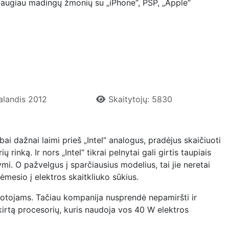
 daugiau madingų žmonių su „iPhone“, PSP, „Apple“
Balandis 2012
Skaitytojų: 5830
ai dažnai laimi prieš „Intel“ analogus, pradėjus skaičiuoti
nką. Ir nors „Intel“ tikrai pelnytai gali girtis taupiais
mi. O pažvelgus į sparčiausius modelius, tai jie neretai
ėmesio į elektros skaitkliuko sūkius.
totojams. Tačiau kompanija nusprendė nepamiršti ir
kirtą procesorių, kuris naudoja vos 40 W elektros