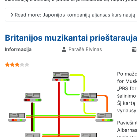
Read more: Japonijos kompanijų aljansas kurs naują
Britanijos muzikantai prieštarauja
Informacija
Parašė
Elvinas
User Rating:
3
/
5
Po mažda
for Musi
„PRS for
šalinimo
Šį kartą 
vyriausy
Paviešin
Albarnas