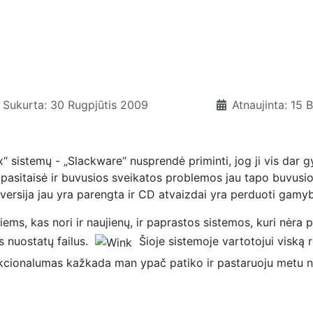
Sukurta: 30 Rugpjūtis 2009
Atnaujinta: 15 
x“ sistemų - „Slackware“ nusprendė priminti, jog ji vis dar g
 pasitaisė ir buvusios sveikatos problemos jau tapo buvusiom
“ versija jau yra parengta ir CD atvaizdai yra perduoti gamyb
 tiems, kas nori ir naujienų, ir paprastos sistemos, kuri nė
us nuostatų failus.
Šioje sistemoje vartotojui viską re
s funkcionalumas kažkada man ypač patiko ir pastaruoju metu