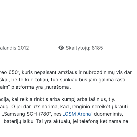
Balandis 2012
Skaitytojų: 8185
reo 650“, kuris nepaisant amžiaus ir nubrozdinimų vis dar
ziškai, be to kuo toliau, tuo sunkiau bus jam galima rasti
alm“ platforma yra „nurašoma“.
ja, kai reikia rinktis arba kumpį arba lašinius, t.y.
edaug. O jei dar užsinorima, kad įrenginio nereikėtų krauti
o už „Samsung SGH-i780", nes
„GSM Arena“
duomenimis,
 baterijų laiku. Tai yra aktualu, jei telefoną ketinama ne