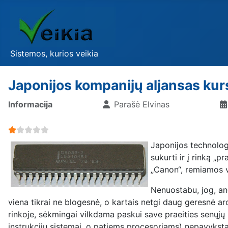
Sistemos, kurios veikia
Japonijos kompanijų aljansas kur
Informacija
Parašė
Elvinas
User Rating:
1
/
5
Japonijos technolog
sukurti ir į rinką „p
„Canon“, remiamos vy
Nenuostabu, jog, a
viena tikrai ne blogesnė, o kartais netgi daug geresnė ar
rinkoje, sėkmingai vilkdama paskui save praeities senųjų 
instrukcijų sistemai, o patiems procesoriams) nepavyksta 