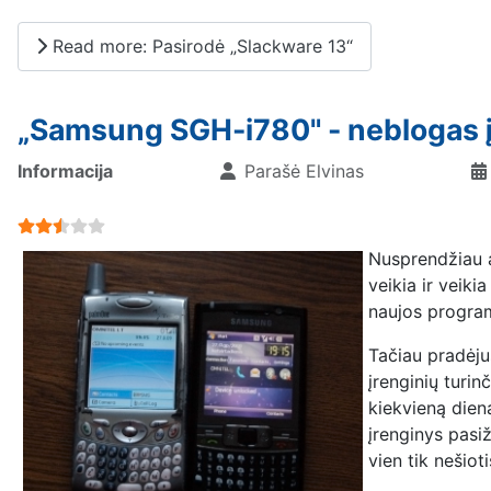
Read more: Pasirodė „Slackware 13“
„Samsung SGH-i780" - neblogas 
Informacija
Parašė
Elvinas
User Rating:
2.5
/
5
Nusprendžiau a
veikia ir veiki
naujos program
Tačiau pradėjus
įrenginių turin
kiekvieną dieną
įrenginys pasiž
vien tik nešiot