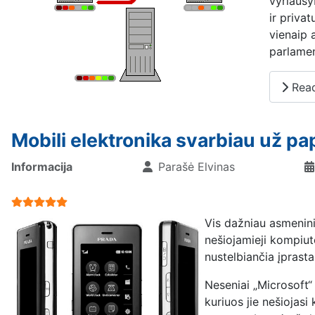
vyriausy
ir priva
vienaip 
parlamen
Read 
Mobili elektronika svarbiau už p
Informacija
Parašė
Elvinas
User Rating:
5
/
5
Vis dažniau asmeninia
nešiojamieji kompiute
nustelbiančia įprasta
Neseniai „Microsoft“
kuriuos jie nešiojasi