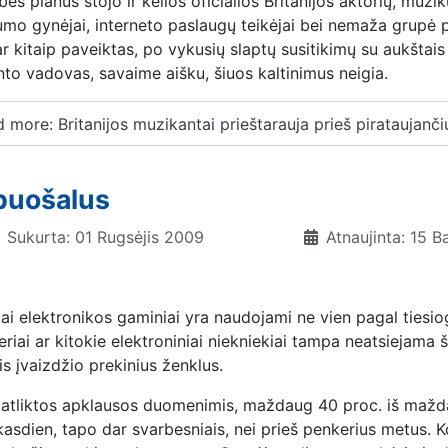
bės planus stojo ir kelios oficialios Britanijos aktorių, muz
tumo gynėjai, interneto paslaugų teikėjai bei nemaža grupė
ar kitaip paveiktas, po vykusių slaptų susitikimų su aukštai
to vadovas, savaime aišku, šiuos kaltinimus neigia.
more: Britanijos muzikantai prieštarauja prieš pirataujančių
apuošalus
Sukurta: 01 Rugsėjis 2009
Atnaujinta: 15 B
i elektronikos gaminiai yra naudojami ne vien pagal tiesiogi
riai ar kitokie elektroniniai niekniekiai tampa neatsiejama š
is įvaizdžio prekinius ženklus.
 atliktos apklausos duomenimis, maždaug 40 proc. iš mažda
 kasdien, tapo dar svarbesniais, nei prieš penkerius metus. K