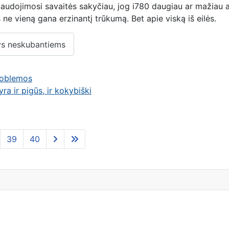
audojimosi savaitės sakyčiau, jog i780 daugiau ar mažiau at
ne vieną gana erzinantį trūkumą. Bet apie viską iš eilės.
ys neskubantiems
problemos
ra ir pigūs, ir kokybiški
39
40