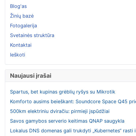
Blog'as
Žinių bazė
Fotogalerija
Svetainės struktūra
Kontaktai
Ieškoti
Naujausi įrašai
Spartus, bet kupinas grėblių ryšys su Mikrotik
Komforto ausims beieškant: Soundcore Space Q45 pr
500km elektriniu dviračiu: pirmieji įspūdžiai
Savos gamybos serverio keitimas QNAP saugykla
Lokalus DNS domenas gali trukdyti „Kubernetes“ rasti i