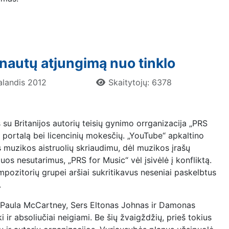
ernautų atjungimą nuo tinklo
Balandis 2012
Skaitytojų: 6378
u Britanijos autorių teisių gynimo orrganizacija „PRS
į portalą bei licencinių mokesčių. „YouTube“ apkaltino
os muzikos aistruolių skriaudimu, dėl muzikos įrašų
uos nesutarimus, „PRS for Music“ vėl įsivėlė į konfliktą.
kompozitorių grupei aršiai sukritikavus neseniai paskelbtus
.
s Paula McCartney, Sers Eltonas Johnas ir Damonas
ir absoliučiai neigiami. Be šių žvaigždžių, prieš tokius