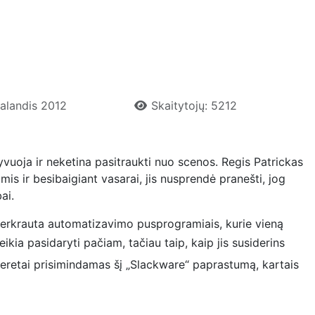
Balandis 2012
Skaitytojų: 5212
yvuoja ir neketina pasitraukti nuo scenos. Regis Patrickas
is ir besibaigiant vasarai, jis nusprendė pranešti, jog
ai.
ra perkrauta automatizavimo pusprogramiais, kurie vieną
ikia pasidaryti pačiam, tačiau taip, kaip jis susiderins
 neretai prisimindamas šį „Slackware“ paprastumą, kartais