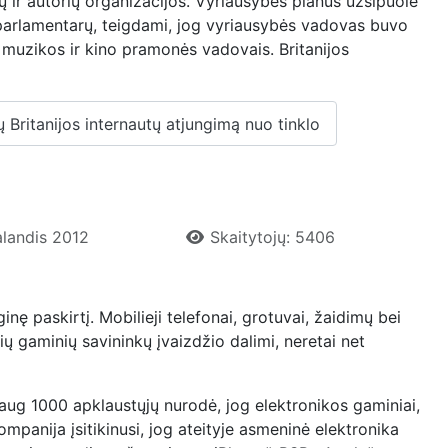
ikų ir autorių organizacijos. Vyriausybės planus užsipuolė
 parlamentarų, teigdami, jog vyriausybės vadovas buvo
s muzikos ir kino pramonės vadovais. Britanijos
 Britanijos internautų atjungimą nuo tinklo
alandis 2012
Skaitytojų: 5406
nę paskirtį. Mobilieji telefonai, grotuvai, žaidimų bei
ių gaminių savininkų įvaizdžio dalimi, neretai net
ug 1000 apklaustųjų nurodė, jog elektronikos gaminiai,
ompanija įsitikinusi, jog ateityje asmeninė elektronika