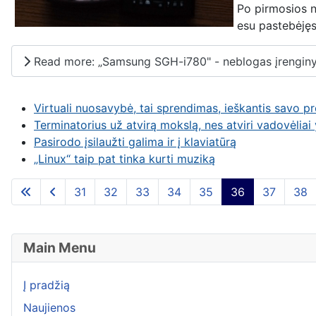
Po pirmosios n
esu pastebėjęs 
Read more: „Samsung SGH-i780" - neblogas įrengin
Virtuali nuosavybė, tai sprendimas, ieškantis savo 
Terminatorius už atvirą mokslą, nes atviri vadovėliai y
Pasirodo įsilaužti galima ir į klaviatūrą
„Linux“ taip pat tinka kurti muziką
31
32
33
34
35
36
37
38
Main Menu
Į pradžią
Naujienos