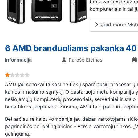
taps svarbesnė už dr
kompiuteriais ir tai 
Read more: Mobil
6 AMD branduoliams pakanka 4
Informacija
Parašė
Elvinas
User Rating:
1
/
5
AMD jau senokai taikosi ne tiek į sparčiausių procesorių r
kainos ir našumo sąntykį. O pastaruoju metu kompanija ypač 
nešiojamųjų kompiuterių procesoriais, serveriniai ir stal
būna tikros „keptuvės“. Žinoma, AMD taip pat turi „keptuv
Bet arčiau reikalo. Kompanija jau dabar vartotojams siū
pagrindinės bei pelingiausios - verslo vartotojų rinkos.
galingumą.