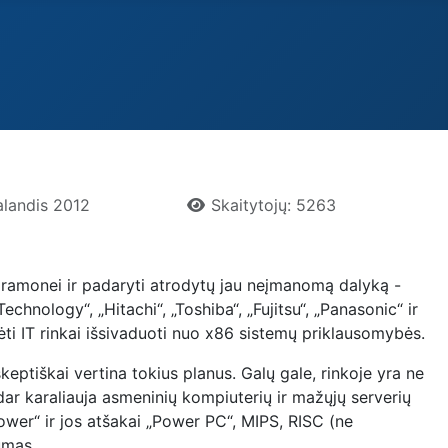
alandis 2012
Skaitytojų: 5263
 pramonei ir padaryti atrodytų jau neįmanomą dalyką -
chnology“, „Hitachi“, „Toshiba“, „Fujitsu“, „Panasonic“ ir
ti IT rinkai išsivaduoti nuo x86 sistemų priklausomybės.
skeptiškai vertina tokius planus. Galų gale, rinkoje yra ne
 dar karaliauja asmeninių kompiuterių ir mažųjų serverių
Power“ ir jos atšakai „Power PC“, MIPS, RISC (ne
umas.