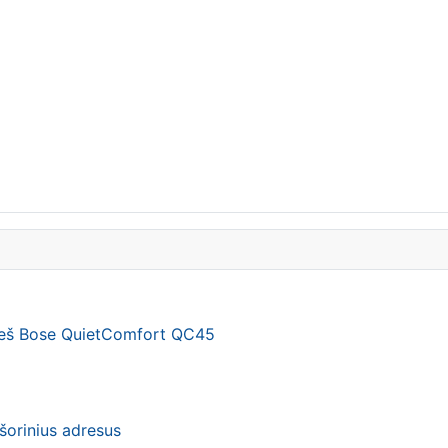
ieš Bose QuietComfort QC45
šorinius adresus