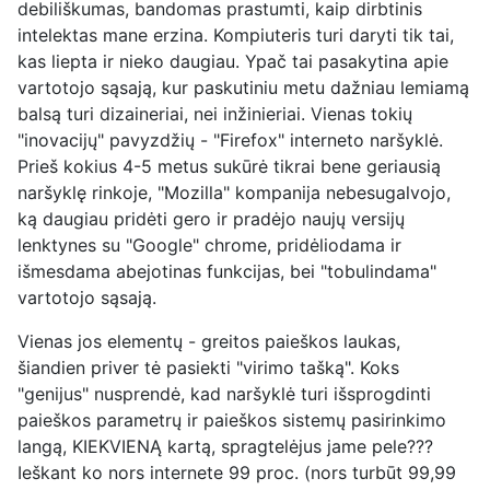
debiliškumas, bandomas prastumti, kaip dirbtinis
intelektas mane erzina. Kompiuteris turi daryti tik tai,
kas liepta ir nieko daugiau. Ypač tai pasakytina apie
vartotojo sąsają, kur paskutiniu metu dažniau lemiamą
balsą turi dizaineriai, nei inžinieriai. Vienas tokių
"inovacijų" pavyzdžių - "Firefox" interneto naršyklė.
Prieš kokius 4-5 metus sukūrė tikrai bene geriausią
naršyklę rinkoje, "Mozilla" kompanija nebesugalvojo,
ką daugiau pridėti gero ir pradėjo naujų versijų
lenktynes su "Google" chrome, pridėliodama ir
išmesdama abejotinas funkcijas, bei "tobulindama"
vartotojo sąsają.
Vienas jos elementų - greitos paieškos laukas,
šiandien pri
ver
tė pasiekti "virimo tašką". Koks
"genijus" nusprendė, kad naršyklė turi išsprogdinti
paieškos parametrų ir paieškos sistemų pasirinkimo
langą, KIEKVIENĄ kartą, spragtelėjus jame pele???
Ieškant
ko nors internete 99 proc. (nors turbūt 99,99