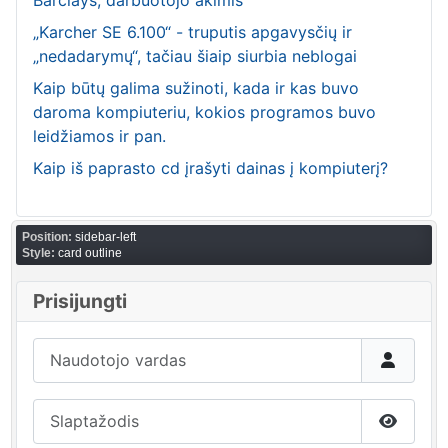
„Karcher SE 6.100“ - truputis apgavysčių ir
„nedadarymų“, tačiau šiaip siurbia neblogai
Kaip būtų galima sužinoti, kada ir kas buvo
daroma kompiuteriu, kokios programos buvo
leidžiamos ir pan.
Kaip iš paprasto cd įrašyti dainas į kompiuterį?
Position:
sidebar-left
Style:
card outline
Prisijungti
Naudotojo vardas
Slaptažodis
Show P