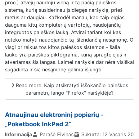
proc.) atvejų naudoju vieną ir tą pačią paieškos
sistemą, kurią susiderinau įsidiegęs naršyklę, prieš
metus ar daugiau. Kažkodėl manau, kad taip elgiasi
dauguma kitų kompiuterių vartotojų, naudojančių
integruotos paieškos lauką. Atvirai tariant kol kas
neteko matyti naudojančio tą išlendančią nesąmonę. O
visgi prireikus tos kitos paieškos sistemos - šalia
lauko yra paieškos piktograma, kurią spragtelėjus ir
atveriamas šis langas. Laimei naršyklė dar nėra visiškai
sugadinta ir šią nesąmonę galima išjungti.
Read more: Kaip atsikratyti iššokančio paieškos
parametrų lango "Firefox" naršyklėje?
Atnaujinau elektroninį popierių -
„Poketbook InkPad 2“
Informacija
Parašė
Elvinas
Sukurta: 12 Vasaris 2017