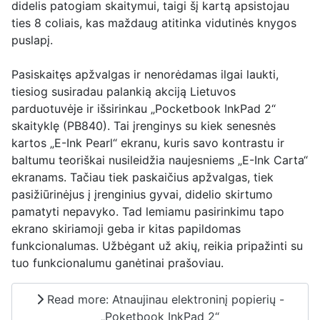
didelis patogiam skaitymui, taigi šį kartą apsistojau
ties 8 coliais, kas maždaug atitinka vidutinės knygos
puslapį.
Pasiskaitęs apžvalgas ir nenorėdamas ilgai laukti,
tiesiog susiradau palankią akciją Lietuvos
parduotuvėje ir išsirinkau „Pocketbook InkPad 2“
skaityklę (PB840). Tai įrenginys su kiek senesnės
kartos „E-Ink Pearl“ ekranu, kuris savo kontrastu ir
baltumu teoriškai nusileidžia naujesniems „E-Ink Carta“
ekranams. Tačiau tiek paskaičius apžvalgas, tiek
pasižiūrinėjus į įrenginius gyvai, didelio skirtumo
pamatyti nepavyko. Tad lemiamu pasirinkimu tapo
ekrano skiriamoji geba ir kitas papildomas
funkcionalumas. Užbėgant už akių, reikia pripažinti su
tuo funkcionalumu ganėtinai prašoviau.
Read more: Atnaujinau elektroninį popierių -
„Poketbook InkPad 2“