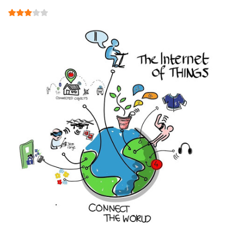
User Rating:
3
/
5