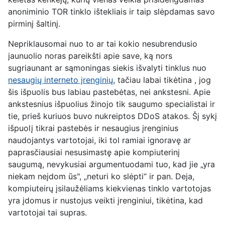
anoniminio TOR tinklo ištekliais ir taip slėpdamas savo
pirminį šaltinį.
Nepriklausomai nuo to ar tai kokio nesubrendusio
jaunuolio noras pareikšti apie save, ką nors
sugriaunant ar sąmoningas siekis išvalyti tinklus nuo
nesaugių interneto įrenginių
, tačiau labai
tikėtina
, jog
šis išpuolis bus labiau pastebėtas, nei ankstesni. Apie
ankstesnius išpuolius žinojo tik saugumo specialistai ir
tie, prieš kuriuos buvo nukreiptos DDoS atakos. Šį sykį
išpuolį tikrai pastebės ir nesaugius įrenginius
naudojantys vartotojai, iki tol ramiai ignoravę ar
paprasčiausiai nesusimastę apie kompiuterinį
saugumą, nevykusiai argumentuodami tuo, kad jie „yra
niekam neį
dom
ūs", „neturi ko slėpti“ ir pan. Deja,
kompiuteirų įsilaužėliams kiekvienas tinklo vartotojas
yra įdomus ir nustojus veikti įrenginiui, tikėtina, kad
vartotojai tai supras.