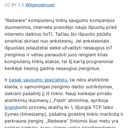
CC BY 2.0
Wilgengebroed
"Radware“ kompiuterių tinklų saugumo kompanijos
duomenimis, internete prasidėjo nauja išpuolių prieš
interneto daiktus (IoT). Tačiau šio išpuolio pbūdis
smarkiai skiriasi nuo ankstesnių. Jei ankstesniais
išpuoliais įsilaužėliai siekė užvaldyti nesaugius IoT
įrenginius ir vėliau panaudoti juos rengiant kitas
kompiuterių tinklų atakas, tai šį kartą programiniai
kenkėjai tiesiog gadina nesaugius įrenginius.
Ir
pasak saugumo specialistų
, tai nėra atsitiktinė
klaida, o sąmoningas įrenginio darbo sutrikdymas,
siekiant pašalintį jį iš tinklo. Nauji kenkėjai prirašo
atsitiktinių duomenų į „Flash“ atmintinę, apriboja
brand
uolio procesų skaičių iki 1, išjungia TCP laiko
žymes (timestamp), pašalina įprastinį tinklo maršrutą ir
perkrauna įrenginį. „Radware“ žiniomis šiuo metu yra
keletas kenkėjų, kurių vienas veikia prisidengdamas