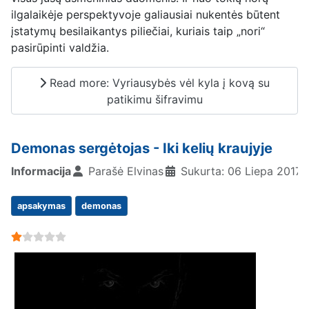
ilgalaikėje perspektyvoje galiausiai nukentės būtent
įstatymų besilaikantys piliečiai, kuriais taip „nori“
pasirūpinti valdžia.
Read more: Vyriausybės vėl kyla į kovą su
patikimu šifravimu
Demonas sergėtojas - Iki kelių kraujyje
Informacija
Parašė
Elvinas
Sukurta: 06 Liepa 2017
apsakymas
demonas
User Rating:
1
/
5