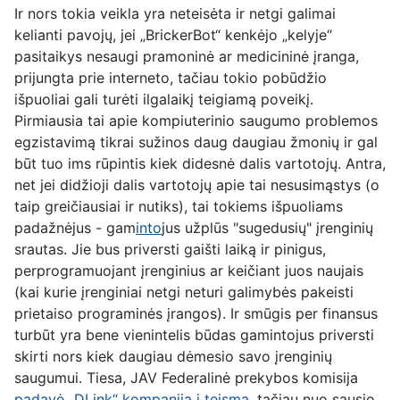
Ir nors tokia veikla yra neteisėta ir netgi galimai
kelianti pavojų, jei „BrickerBot“ kenkėjo „kelyje“
pasitaikys nesaugi pramoninė ar medicininė įranga,
prijungta prie interneto, tačiau tokio pobūdžio
išpuoliai gali turėti ilgalaikį teigiamą poveikį.
Pirmiausia tai apie kompiuterinio saugumo problemos
egzistavimą tikrai sužinos daug daugiau žmonių ir gal
būt tuo ims rūpintis kiek didesnė dalis vartotojų. Antra,
net jei didžioji dalis vartotojų apie tai nesusimąstys (o
taip greičiausiai ir nutiks), tai tokiems išpuoliams
padažnėjus - gam
into
jus užplūs "sugedusių" įrenginių
srautas. Jie bus priversti gaišti laiką ir pinigus,
perprogramuojant įrenginius ar keičiant juos naujais
(kai kurie įrenginiai netgi neturi galimybės pakeisti
prietaiso programinės įrangos). Ir smūgis per finansus
turbūt yra bene vienintelis būdas gamintojus priversti
skirti nors kiek daugiau dėmesio savo įrenginių
saugumui. Tiesa, JAV Federalinė prekybos komisija
padavė „DLink“ kompaniją į teismą
, tačiau nuo sausio