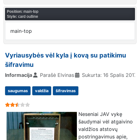
Position:
main-top
Style:
card outline
main-top
Vyriausybės vėl kyla į kovą su patikimu
šifravimu
Informacija
Parašė
Elvinas
Sukurta: 16 Spalis 2017
saugumas
valdžia
šifravimas
User Rating:
2.5
/
5
Neseniai JAV vykę
šaudymai vėl atgaivino
valdžios atstovų
postringavimus apie,