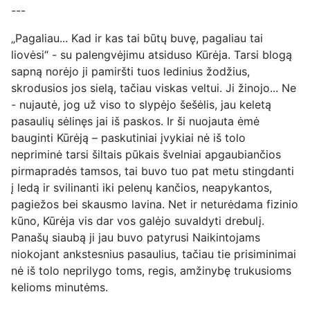
---
„Pagaliau... Kad ir kas tai būtų buvę, pagaliau tai
liovėsi“ - su palengvėjimu atsiduso Kūrėja. Tarsi blogą
sapną norėjo ji pamiršti tuos ledinius žodžius,
skrodusios jos sielą, tačiau viskas veltui. Ji žinojo... Ne
- nujautė, jog už viso to slypėjo šešėlis, jau keletą
pasaulių sėlinęs jai iš paskos. Ir ši nuojauta ėmė
bauginti Kūrėją – paskutiniai įvykiai nė iš tolo
nepriminė tarsi šiltais pūkais švelniai apgaubiančios
pirmapradės tamsos, tai buvo tuo pat metu stingdanti
į ledą ir svilinanti iki pelenų kančios, neapykantos,
pagiežos bei skausmo lavina. Net ir neturėdama fizinio
kūno, Kūrėja vis dar vos galėjo suvaldyti drebulį.
Panašų siaubą ji jau buvo patyrusi Naikintojams
niokojant ankstesnius pasaulius, tačiau tie prisiminimai
nė iš tolo neprilygo toms, regis, amžinybę trukusioms
kelioms minutėms.