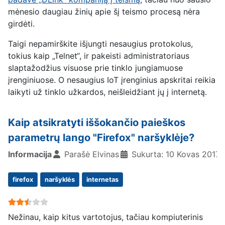
mėnesio daugiau žinių apie šį teismo procesą nėra
girdėti.
Taigi nepamirškite išjungti nesaugius protokolus,
tokius kaip „Telnet“, ir pakeisti administratoriaus
slaptažodžius visuose prie tinklo jungiamuose
įrenginiuose. O nesaugius IoT įrenginius apskritai reikia
laikyti už tinklo užkardos, neišleidžiant jų į internetą.
Kaip atsikratyti iššokančio paieškos
parametrų lango "Firefox" naršyklėje?
Informacija
Parašė
Elvinas
Sukurta: 10 Kovas 2017
firefox
naršyklės
internetas
User Rating:
2.5
/
5
Nežinau, kaip kitus vartotojus, tačiau kompiuterinis