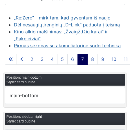
„Re:Zero“ - mirk tam, kad gyventum iš naujo
Dėl nesaugių įrenginių „D-Link“ paduota į teismą
Kino alkio malšinimas: „Žvaigždžių karai“ ir
„Pakeleiviai“
Pirmas sezonas su akumuliatorine sodo technika
2
3
4
5
6
7
8
9
10
11
Puslapis 7 iš 43
Position:
main-bottom
Style:
card outline
main-bottom
Position:
sidebar-right
Style:
card outline