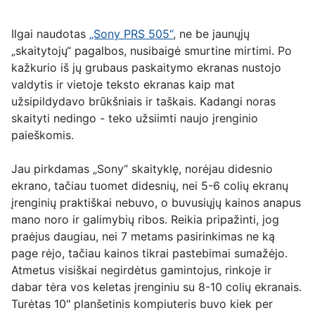
Ilgai naudotas
„Sony PRS 505“
, ne be jaunųjų
„skaitytojų“ pagalbos, nusibaigė smurtine mirtimi. Po
kažkurio iš jų grubaus paskaitymo ekranas nustojo
valdytis ir vietoje teksto ekranas kaip mat
užsipildydavo brūkšniais ir taškais. Kadangi noras
skaityti nedingo - teko užsiimti naujo įrenginio
paieškomis.
Jau pirkdamas „Sony“ skaityklę, norėjau didesnio
ekrano, tačiau tuomet didesnių, nei 5-6 colių ekranų
įrenginių praktiškai nebuvo, o buvusiųjų kainos anapus
mano noro ir galimybių ribos. Reikia pripažinti, jog
praėjus daugiau, nei 7 metams pasirinkimas ne ką
page
rėjo, tačiau kainos tikrai pastebimai sumažėjo.
Atmetus visiškai negirdėtus gamintojus, rinkoje ir
dabar tėra vos keletas įrenginiu su 8-10 colių ekranais.
Turėtas 10" planšetinis kompiuteris buvo kiek per