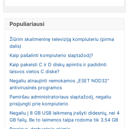
Populiariausi
Žiūrim skaitmeninę televiziją kompiuteriu (pirma
dalis)
Kaip pašalinti kompiuterio slaptažodį?
Kaip pakeisti C ir D diskų apimtis ir padidinti
laisvos vietos C diske?
Negaliu atnaujinti nemokamos „ESET NOD32“
antivirusinės programos
Pamiršau administratoriaus slaptažodį, negaliu
prisijungti prie kompiuterio
Negaliu į 8 GB USB laikmeną įrašyti didesnių, nei 4
GB failų. Be to laimenos talpa rodoma tik 3.54 GB
Barclays, darbuotojo akimis