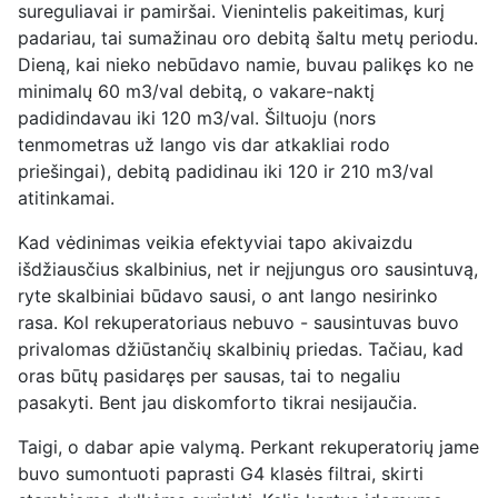
sureguliavai ir pamiršai. Vienintelis pakeitimas, kurį
padariau, tai sumažinau oro debitą šaltu metų periodu.
Dieną, kai nieko nebūdavo namie, buvau palikęs ko ne
minimalų 60 m3/val debitą, o vakare-naktį
padidindavau iki 120 m3/val. Šiltuoju (nors
tenmometras už lango vis dar atkakliai rodo
priešingai), debitą padidinau iki 120 ir 210 m3/val
atitinkamai.
Kad vėdinimas veikia efektyviai tapo akivaizdu
išdžiausčius skalbinius, net ir neįjungus oro sausintuvą,
ryte skalbiniai būdavo sausi, o ant lango nesirinko
rasa. Kol rekuperatoriaus nebuvo - sausintuvas buvo
privalomas
džiūstančių
skalbinių priedas. Tačiau, kad
oras būtų pasidaręs per sausas, tai to negaliu
pasakyti. Bent jau diskomforto tikrai nesijaučia.
Taigi, o dabar apie valymą. Perkant rekuperatorių jame
buvo sumontuoti paprasti G4 klasės filtrai, skirti