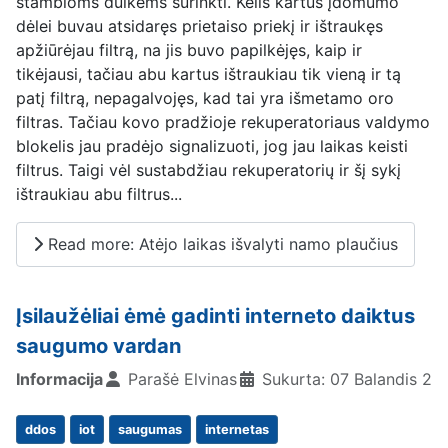
stambioms dulkėms surinkti. Kelis kartus įdomumo
dėlei buvau atsidaręs prietaiso priekį ir ištraukęs
apžiūrėjau filtrą, na jis buvo papilkėjęs, kaip ir
tikėjausi, tačiau abu kartus ištraukiau tik vieną ir tą
patį filtrą, nepagalvojęs, kad tai yra išmetamo oro
filtras. Tačiau kovo pradžioje rekuperatoriaus valdymo
blokelis jau pradėjo signalizuoti, jog jau laikas keisti
filtrus. Taigi vėl sustabdžiau rekuperatorių ir šį sykį
ištraukiau abu filtrus...
Read more: Atėjo laikas išvalyti namo plaučius
Įsilaužėliai ėmė gadinti interneto daiktus
saugumo vardan
Informacija
Parašė
Elvinas
Sukurta: 07 Balandis 20
ddos
iot
saugumas
internetas