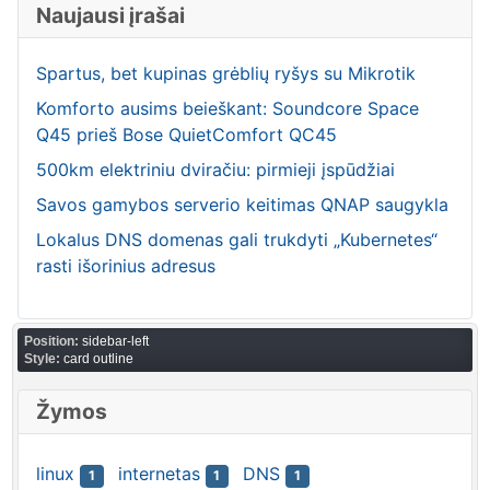
Naujausi įrašai
Spartus, bet kupinas grėblių ryšys su Mikrotik
Komforto ausims beieškant: Soundcore Space
Q45 prieš Bose QuietComfort QC45
500km elektriniu dviračiu: pirmieji įspūdžiai
Savos gamybos serverio keitimas QNAP saugykla
Lokalus DNS domenas gali trukdyti „Kubernetes“
rasti išorinius adresus
Position:
sidebar-left
Style:
card outline
Žymos
linux
internetas
DNS
1
1
1