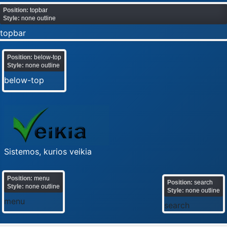
Position:
topbar
Style:
none outline
topbar
Position:
below-top
Style:
none outline
below-top
Sistemos, kurios veikia
Position:
menu
Position:
search
Style:
none outline
Style:
none outline
menu
search