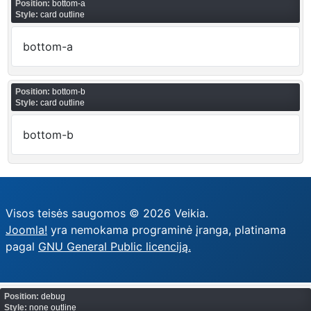
Position:
bottom-a
Style:
card outline
bottom-a
Position:
bottom-b
Style:
card outline
bottom-b
Visos teisės saugomos © 2026 Veikia.
Joomla!
yra nemokama programinė įranga, platinama
pagal
GNU General Public licenciją.
Position:
debug
Style:
none outline