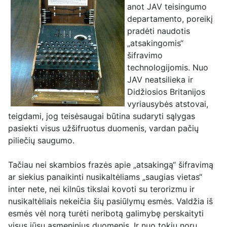
anot JAV teisingumo
departamento, poreikį
pradėti naudotis
„atsakingomis“
šifravimo
technologijomis. Nuo
JAV neatsilieka ir
Didžiosios Britanijos
vyriausybės atstovai,
teigdami, jog teisėsaugai būtina sudaryti sąlygas
pasiekti visus užšifruotus duomenis, vardan pačių
piliečių saugumo.
Tačiau nei skambios frazės apie „atsakingą“ šifravimą
ar siekius panaikinti nusikaltėliams „saugias vietas“
in
ter
nete, nei kilnūs tikslai kovoti su terorizmu ir
nusikaltėliais nekeičia šių pasiūlymų esmės. Valdžia iš
esmės vėl norą turėti neribotą galimybę perskaityti
visus jūsų asmeninius duomenis. Ir nuo tokių norų