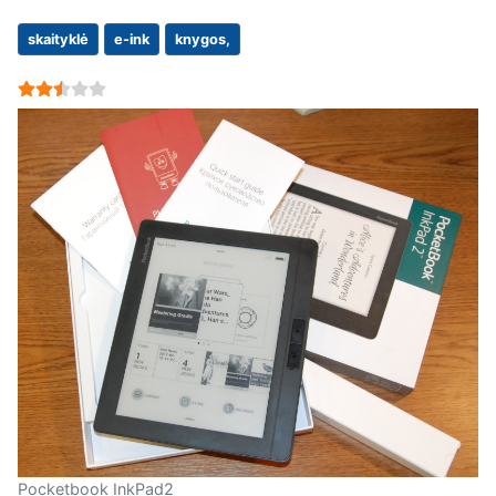
skaityklė
e-ink
knygos,
User Rating:
2.5
/
5
Pocketbook InkPad2