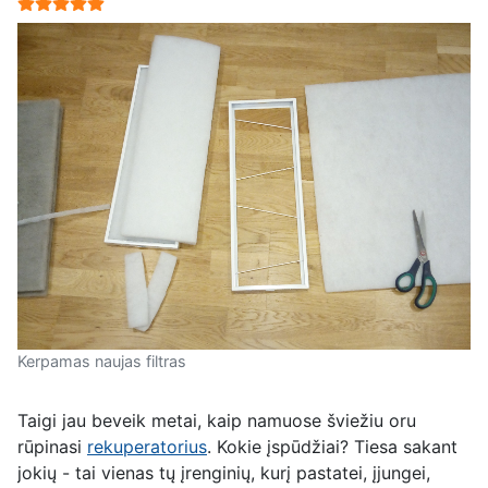
User Rating:
5
/
5
Kerpamas naujas filtras
Taigi jau beveik metai, kaip namuose šviežiu oru
rūpinasi
rekuperatorius
. Kokie įspūdžiai? Tiesa sakant
jokių - tai vienas tų įrenginių, kurį pastatei, įjungei,