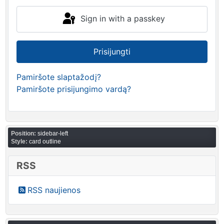
Sign in with a passkey
Prisijungti
Pamiršote slaptažodį?
Pamiršote prisijungimo vardą?
Position:
sidebar-left
Style:
card outline
RSS
RSS naujienos