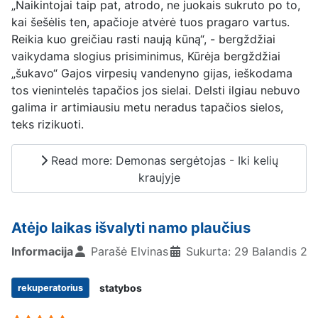
„Naikintojai taip pat, atrodo, ne juokais sukruto po to,
kai šešėlis ten, apačioje atvėrė tuos pragaro vartus.
Reikia kuo greičiau rasti naują kūną“, - bergždžiai
vaikydama slogius prisiminimus, Kūrėja bergždžiai
„šukavo“ Gajos virpesių vandenyno gijas, ieškodama
tos vienintelės tapačios jos sielai. Delsti ilgiau nebuvo
galima ir artimiausiu metu neradus tapačios sielos,
teks rizikuoti.
Read more: Demonas sergėtojas - Iki kelių
kraujyje
Atėjo laikas išvalyti namo plaučius
Informacija
Parašė
Elvinas
Sukurta: 29 Balandis 20
statybos
rekuperatorius