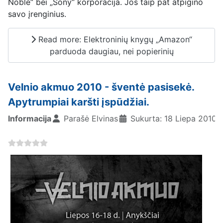
Noble“ bei „Sony“ korporacija. Jos taip pat atpigino
savo įrenginius.
Read more: Elektroninių knygų „Amazon“
parduoda daugiau, nei popierinių
Velnio akmuo 2010 - šventė pasisekė.
Apytrumpiai karšti įspūdžiai.
Informacija
Parašė
Elvinas
Sukurta: 18 Liepa 2010