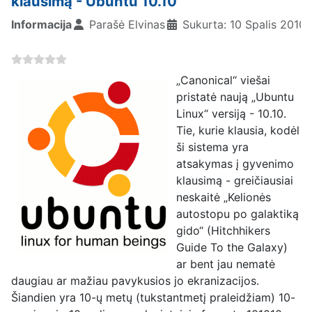
klausimą - Ubuntu 10.10
Informacija
Parašė
Elvinas
Sukurta: 10 Spalis 2010
„Canonical“ viešai
pristatė naują „Ubuntu
Linux“ versiją - 10.10.
Tie, kurie klausia, kodėl
ši sistema yra
atsakymas į gyvenimo
klausimą - greičiausiai
neskaitė „Kelionės
autostopu po galaktiką
gido“ (Hitchhikers
Guide To the Galaxy)
ar bent jau nematė
daugiau ar mažiau pavykusios jo ekranizacijos.
Šiandien yra 10-ų metų (tukstantmetį praleidžiam) 10-