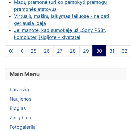
Madų pramonė turi ko pamokyti pramogų
pramonės atstovus
Virtualių mašinų laikymas failuose - ne pati
geriausia idėja
Jei manote, kad sumokėję už „Sony PS3“,
kompiuterį įsigijote - klystate!
25
26
27
28
29
30
31
32
Puslapis 30 iš 43
Main Menu
Į pradžią
Naujienos
Blog'as
Žinių bazė
Fotogalerija