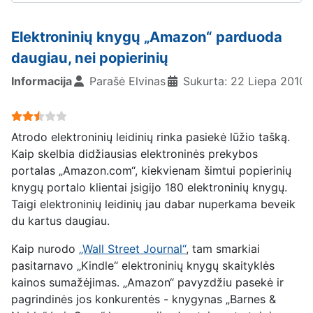
Elektroninių knygų „Amazon“ parduoda
daugiau, nei popierinių
Informacija
Parašė
Elvinas
Sukurta: 22 Liepa 2010
User Rating:
2.5
/
5
Atrodo elektroninių leidinių rinka pasiekė lūžio tašką.
Kaip skelbia didžiausias elektroninės prekybos
portalas „Amazon.com“, kiekvienam šimtui popierinių
knygų portalo klientai įsigijo 180 elektroninių knygų.
Taigi elektroninių leidinių jau dabar nuperkama beveik
du kartus daugiau.
Kaip nurodo
„Wall Street Journal“
, tam smarkiai
pasitarnavo „Kindle“ elektroninių knygų skaityklės
kainos sumažėjimas. „Amazon“ pavyzdžiu pasekė ir
pagrindinės jos konkurentės - knygynas „Barnes &