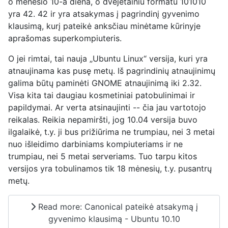
o mėnesio 10-a diena, o dvejetainiu formatu 101010
yra 42. 42 ir yra atsakymas į pagrindinį gyvenimo
klausimą, kurį pateikė anksčiau minėtame kūrinyje
aprašomas superkompiuteris.
O jei rimtai, tai nauja „Ubuntu Linux“ versija, kuri yra
atnaujinama kas pusę metų. Iš pagrindinių atnaujinimų
galima būtų paminėti GNOME atnaujinimą iki 2.32.
Visa kita tai daugiau kosmetiniai patobulinimai ir
papildymai. Ar verta atsinaujinti -- čia jau vartotojo
reikalas. Reikia nepamiršti, jog 10.04 versija buvo
ilgalaikė, t.y. ji bus prižiūrima ne trumpiau, nei 3 metai
nuo išleidimo darbiniams kompiuteriams ir ne
trumpiau, nei 5 metai serveriams. Tuo tarpu kitos
versijos yra tobulinamos tik 18 mėnesių, t.y. pusantrų
metų.
Read more: Canonical pateikė atsakymą į
gyvenimo klausimą - Ubuntu 10.10