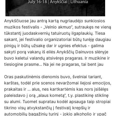
Anykščiuose jau antrą kartą nugriaudėjo sunkiosios
muzikos festivalis - „Velnio akmuo“, sutraukęs ne vieną
tūkstantį juodaskvernių tatuiruotų ilgaplaukių. Tiesa
sakant, jei festivalio organizatoriai būtų turėję daugiau
pinigų ir būtų užsakę dar ir ugnies efektus - galima
sakyti porą vakarų iš eilės Anykščių Dainuvos slėnyje
buvo keletui valandų atsivėręs pragaras. Ir muzikine ir
tiesiogine prasme... Na jei ne pragaras, tai bent jau
Oras paskutinėmis dienomis buvo, švelniai tariant,
karštas, todėl prie scenos nevaržomai liejosi emocijos,
prakaitas ir ... alus, nes kartkartėmis kas nors įsišėlęs
paleisdavo į orą „alaus kometą“, t.y. plastikinę stiklinę
su alumi. Tuomet supratau kodėl apsauga taip stropiai
tikrino visų atvykstančių į festivalį krepšių ir
automobilių bagažinių turinį - jokio alkoholio ir ypač