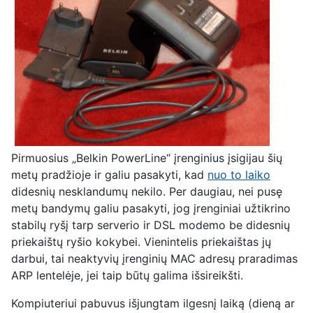
Pirmuosius „Belkin PowerLine“ įrenginius įsigijau šių
metų pradžioje ir galiu pasakyti, kad
nuo to laiko
didesnių nesklandumų nekilo. Per daugiau, nei pusę
metų bandymų galiu pasakyti, jog įrenginiai užtikrino
stabilų ryšį tarp serverio ir DSL modemo be didesnių
priekaištų ryšio kokybei. Vienintelis priekaištas jų
darbui, tai neaktyvių įrenginių MAC adresų praradimas
ARP lentelėje, jei taip būtų galima išsireikšti.
Kompiuteriui pabuvus išjungtam ilgesnį laiką (dieną ar