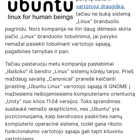
vartotojui draugišką
,
tačiau ne buką sistemą
„Linux“ branduolio
pagrindu. Nors kompanija ne itin daug dėmesio skiria
pačio „Linux“ branduolio tobulinimui, jai pavyko
nemažai pasiekti tobulinant vartotojo sąsają,
pagalbines tarnybas ir pan.
Tačiau pastaruoju metu kompanija pastebimai
„išsišoko“ iš bendro „Linux“ sistemų kūrėjų tarpo. Prieš
maždaug savaitę „Canonical“ pranešė keičianti
įprastinę „Ubuntu Linux“ vartotojo sąsają iš GNOME į
mažiesiems nešiojamiesiems kompiuteriams orientuotą
„Unity“ nuo kitos 11.04 versijos. Toks sprendimas
susilaukė nemažo skepticizmo, nes „Ubuntu“ yra
pozicionuojama, kaip bendrosios paskirties namų
kompiuterio operacinė sistema, todėl gana riboto
funkcionalumo vartotojo sąsaja gali tapti kliuviniu
vartotojams.