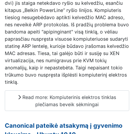
dvi) jis staiga netekdavo ryšio su kelvedžiu, esančiu
kitapus „Belkin PowerLine“ ryšio linijos. Kompiuteris
tiesiog nesugebėdavo aptikti kelvedžio MAC adreso,
nes neveikė ARP protokolas. Iš pradžių problema buvo
bandoma apeiti "apipinginant" visą tinklą, o vėliau
paprasčiau nuspręsta visuose kompiuteriuose sudaryti
statinę ARP lentelę, kurioje būdavo įrašomas kelvedžio
MAC adresas. Tiesa, tai galėjo būti ir susiję su XEN
virtualizacija, nes numigravus prie KVM tokių
anomalijų, kaip ir nepastebėta. Taigi nepaisant tokio
trūkumo buvo nuspręsta išplėsti kompiuterinį elektros
tinklą.
Read more: Kompiuterinis elektros tinklas
plečiamas beveik sėkmingai
Canonical pateikė atsakymą į gyvenimo