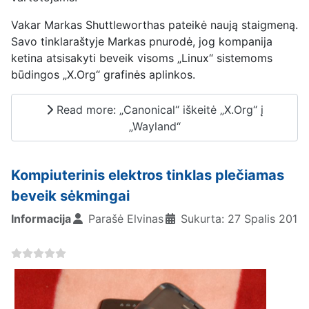
Vakar Markas Shuttleworthas pateikė naują staigmeną.
Savo tinklaraštyje Markas pnurodė, jog kompanija
ketina atsisakyti beveik visoms „Linux“ sistemoms
būdingos „X.Org“ grafinės aplinkos.
Read more: „Canonical“ iškeitė „X.Org“ į
„Wayland“
Kompiuterinis elektros tinklas plečiamas
beveik sėkmingai
Informacija
Parašė
Elvinas
Sukurta: 27 Spalis 2010