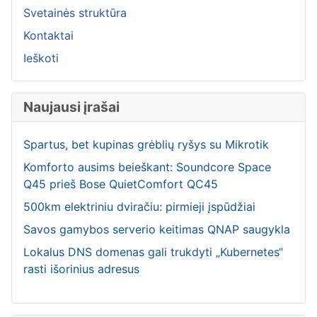
Svetainės struktūra
Kontaktai
Ieškoti
Naujausi įrašai
Spartus, bet kupinas grėblių ryšys su Mikrotik
Komforto ausims beieškant: Soundcore Space
Q45 prieš Bose QuietComfort QC45
500km elektriniu dviračiu: pirmieji įspūdžiai
Savos gamybos serverio keitimas QNAP saugykla
Lokalus DNS domenas gali trukdyti „Kubernetes“
rasti išorinius adresus