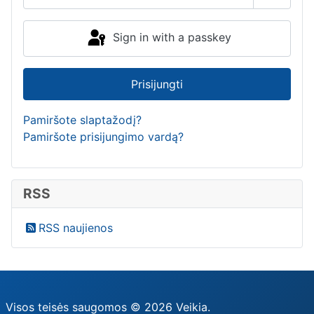
Show P
Sign in with a passkey
Prisijungti
Pamiršote slaptažodį?
Pamiršote prisijungimo vardą?
RSS
RSS naujienos
Visos teisės saugomos © 2026 Veikia.