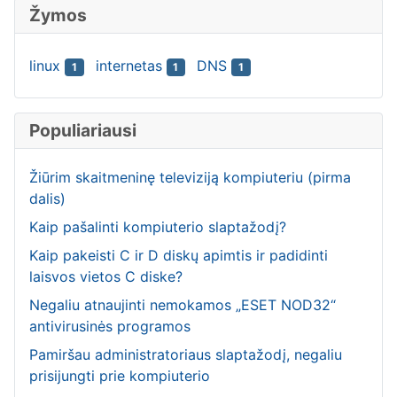
Žymos
linux
internetas
DNS
1
1
1
Populiariausi
Žiūrim skaitmeninę televiziją kompiuteriu (pirma
dalis)
Kaip pašalinti kompiuterio slaptažodį?
Kaip pakeisti C ir D diskų apimtis ir padidinti
laisvos vietos C diske?
Negaliu atnaujinti nemokamos „ESET NOD32“
antivirusinės programos
Pamiršau administratoriaus slaptažodį, negaliu
prisijungti prie kompiuterio