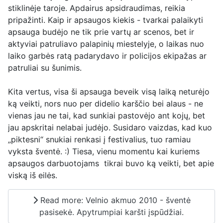
stiklinėje taroje. Apdairus apsidraudimas, reikia
pripažinti. Kaip ir apsaugos kiekis - tvarkai palaikyti
apsauga budėjo ne tik prie vartų ar scenos, bet ir
aktyviai patruliavo palapinių miestelyje, o laikas nuo
laiko garbės ratą padarydavo ir policijos ekipažas ar
patruliai su šunimis.
Kita vertus, visa ši apsauga beveik visą laiką neturėjo
ką veikti, nors nuo per didelio karščio bei alaus - ne
vienas jau ne tai, kad sunkiai pastovėjo ant kojų, bet
jau apskritai nelabai judėjo. Susidaro vaizdas, kad kuo
„piktesni“ snukiai renkasi į festivalius, tuo ramiau
vyksta šventė. :) Tiesa, vienu momentu kai kuriems
apsaugos darbuotojams tikrai buvo ką veikti, bet apie
viską iš eilės.
Read more: Velnio akmuo 2010 - šventė
pasisekė. Apytrumpiai karšti įspūdžiai.