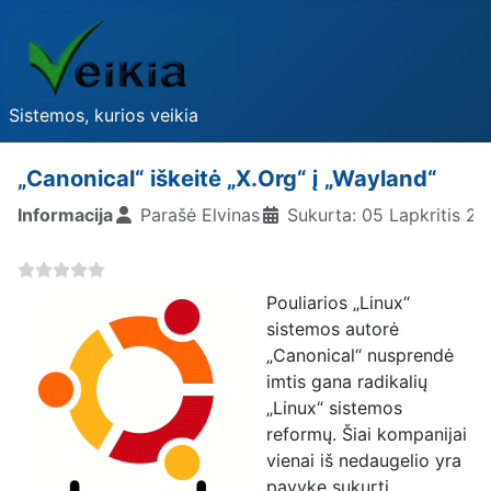
Sistemos, kurios veikia
„Canonical“ iškeitė „X.Org“ į „Wayland“
Informacija
Parašė
Elvinas
Sukurta: 05 Lapkritis 20
Pouliarios „Linux“
sistemos autorė
„Canonical“ nusprendė
imtis gana radikalių
„Linux“ sistemos
reformų. Šiai kompanijai
vienai iš nedaugelio yra
pavykę sukurti