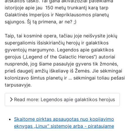
atskaitos taško. Tai gana akivaizdžiai pateikiama
istorijoje apie jau 150 metų trunkantį karą tarp
Galaktinės Imperijos ir Nepriklausomos planetų
sąjungos. Šį tą primena, ar ne? ;)
Taip, tai kosminė opera, tačiau joje neišvysite jokių
supergaliomis išsiskiriančių herojų ir galaktikos
gyventojų margumyno. Legendos apie galaktikos
gerojus („Legend of the Galactic Heroes“) autoriai
nusprendė, jog šiame pasaulyje gyvens tik žmonės,
prieš daugelį amžių iškeliavę iš Žemės. Jie sėkmingai
kolonizavo šimtus planetų ir ... sėkmingai toliau pešasi
tarpusavyje.
Read more: Legendos apie galaktikos herojus
Skaitome pirktas apsaugotas nuo kopijavimo
eknygas „Linux“ sistemoje arba - pirataujame