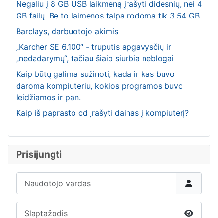
Negaliu į 8 GB USB laikmeną įrašyti didesnių, nei 4
GB failų. Be to laimenos talpa rodoma tik 3.54 GB
Barclays, darbuotojo akimis
„Karcher SE 6.100“ - truputis apgavysčių ir
„nedadarymų“, tačiau šiaip siurbia neblogai
Kaip būtų galima sužinoti, kada ir kas buvo
daroma kompiuteriu, kokios programos buvo
leidžiamos ir pan.
Kaip iš paprasto cd įrašyti dainas į kompiuterį?
Prisijungti
Naudotojo vardas
Slaptažodis