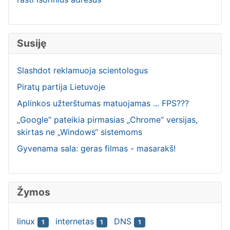
Susiję
Slashdot reklamuoja scientologus
Piratų partija Lietuvoje
Aplinkos užterštumas matuojamas ... FPS???
„Google“ pateikia pirmasias „Chrome“ versijas,
skirtas ne „Windows“ sistemoms
Gyvenama sala: geras filmas - masarakš!
Žymos
linux
internetas
DNS
1
1
1