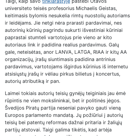
Taigi, kaip savo
tinklaraštyje
pastebi Otavos
universiteto teisės profesorius Michaelis Geistas,
keitimasis bylomis nesukelia rimtų nuostolių autoriams
ir leidėjams. Jie netgi nėra prarasti pardavimai, nes
autorinių kūrinių pagrindu sukurti išvestiniai kūriniai
paprastai stumteli vartotojus prie vieno ar kito
autoriaus link ir padidina realius pardavimus. Galų
gale, neteisėtas, anor LANVA, LATGA, RIAA ir kitų AA
organizacijų, įrašų siuntimasis padidina antrinius
pardavimus, vartotojams išgirdus kūrinius iš internetu
atsisiųstų įrašų ir vėliau pirkus bilietus į koncertus,
autorių atributiką ir pan.
Laimei tokiais autorių teisių gynėjų teiginiais jau ėmė
rūpintis ne vien mokslininkai, bet ir politinės jėgos.
Švedijos Piratų partija neseniai pavyko gauti vieną
Europos parlamento mandatą. Jų požiūriui į autorių
teisių bei patentų reformas dažnai pritaria ir žaliųjų
partijų atstovai. Taigi galima tikėtis, kad artėja