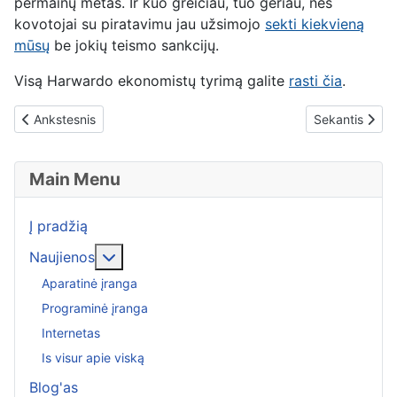
permainų metas. Ir kuo greičiau, tuo geriau, nes
kovotojai su piratavimu jau užsimojo
sekti kiekvieną
mūsų
be jokių teismo sankcijų.
Visą Harwardo ekonomistų tyrimą galite
rasti čia
.
Previous article: „Rapidshare“ bus priversta ieškoti neteisėto turin
Next article: 
Ankstesnis
Sekantis
Main Menu
Į pradžią
More about: Naujienos
Naujienos
Aparatinė įranga
Programinė įranga
Internetas
Is visur apie viską
Blog'as