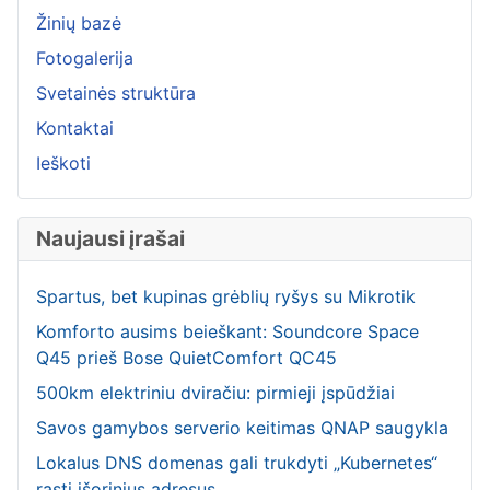
Žinių bazė
Fotogalerija
Svetainės struktūra
Kontaktai
Ieškoti
Naujausi įrašai
Spartus, bet kupinas grėblių ryšys su Mikrotik
Komforto ausims beieškant: Soundcore Space
Q45 prieš Bose QuietComfort QC45
500km elektriniu dviračiu: pirmieji įspūdžiai
Savos gamybos serverio keitimas QNAP saugykla
Lokalus DNS domenas gali trukdyti „Kubernetes“
rasti išorinius adresus