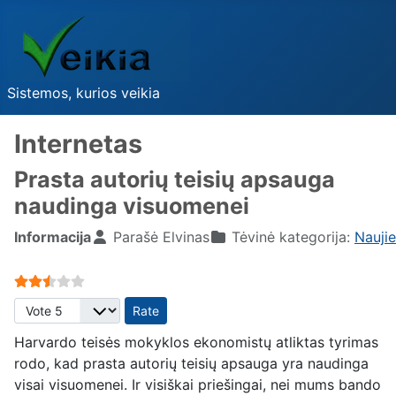
Sistemos, kurios veikia
Internetas
Prasta autorių teisių apsauga
naudinga visuomenei
Informacija
Parašė
Elvinas
Tėvinė kategorija:
Nauji
User Rating:
2.5
/
5
Please Rate
Harvardo teisės mokyklos ekonomistų atliktas tyrimas
rodo, kad prasta autorių teisių apsauga yra naudinga
visai visuomenei. Ir visiškai priešingai, nei mums bando