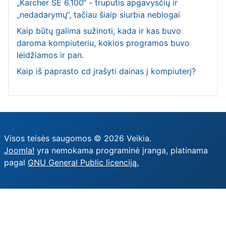
„Karcher SE 6.100“ - truputis apgavysčių ir
„nedadarymų“, tačiau šiaip siurbia neblogai
Kaip būtų galima sužinoti, kada ir kas buvo
daroma kompiuteriu, kokios programos buvo
leidžiamos ir pan.
Kaip iš paprasto cd įrašyti dainas į kompiuterį?
Visos teisės saugomos © 2026 Veikia.
Joomla!
yra nemokama programinė įranga, platinama
pagal
GNU General Public licenciją.