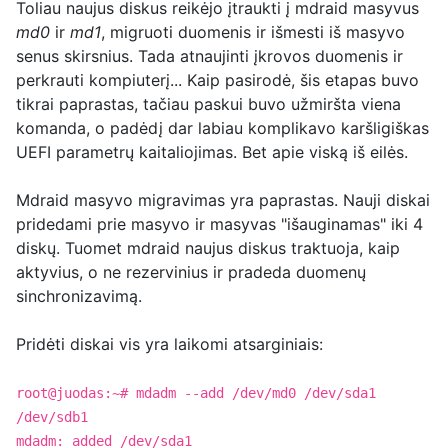
Toliau naujus diskus reikėjo įtraukti į mdraid masyvus
md0
ir
md1
, migruoti duomenis ir išmesti iš masyvo
senus skirsnius. Tada atnaujinti įkrovos duomenis ir
perkrauti kompiuterį... Kaip pasirodė, šis etapas buvo
tikrai paprastas, tačiau paskui buvo užmiršta viena
komanda, o padėdį dar labiau komplikavo karšligiškas
UEFI parametrų kaitaliojimas. Bet apie viską iš eilės.
Mdraid masyvo migravimas yra paprastas. Nauji diskai
pridedami prie masyvo ir masyvas "išauginamas" iki 4
diskų. Tuomet mdraid naujus diskus traktuoja, kaip
aktyvius, o ne rezervinius ir pradeda duomenų
sinchronizavimą.
Pridėti diskai vis yra laikomi atsarginiais:
root@juodas:~# mdadm --add /dev/md0 /dev/sda1
/dev/sdb1
mdadm: added /dev/sda1