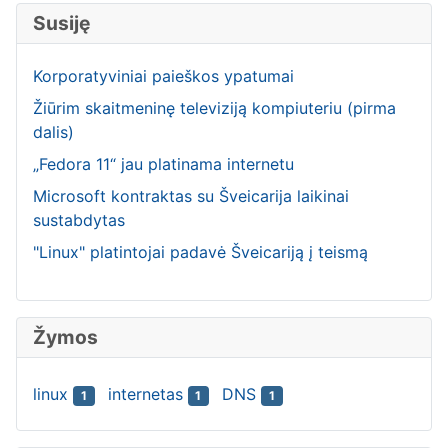
Susiję
Korporatyviniai paieškos ypatumai
Žiūrim skaitmeninę televiziją kompiuteriu (pirma
dalis)
„Fedora 11“ jau platinama internetu
Microsoft kontraktas su Šveicarija laikinai
sustabdytas
"Linux" platintojai padavė Šveicariją į teismą
Žymos
linux
internetas
DNS
1
1
1