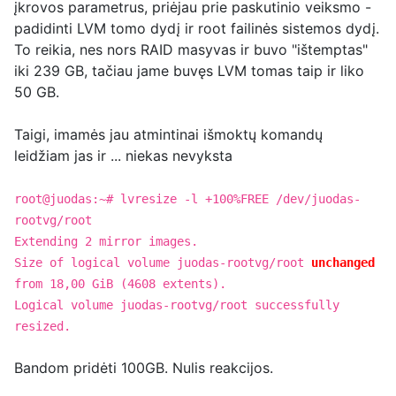
įkrovos parametrus, priėjau prie paskutinio veiksmo -
padidinti LVM tomo dydį ir root failinės sistemos dydį.
To reikia, nes nors RAID masyvas ir buvo "ištemptas"
iki 239 GB, tačiau jame buvęs LVM tomas taip ir liko
50 GB.
Taigi, imamės jau atmintinai išmoktų komandų
leidžiam jas ir ... niekas nevyksta
root@juodas:~# lvresize -l +100%FREE /dev/juodas-
rootvg/root
Extending 2 mirror images.
Size of logical volume juodas-rootvg/root
unchanged
from 18,00 GiB (4608 extents).
Logical volume juodas-rootvg/root successfully
resized.
Bandom pridėti 100GB. Nulis reakcijos.