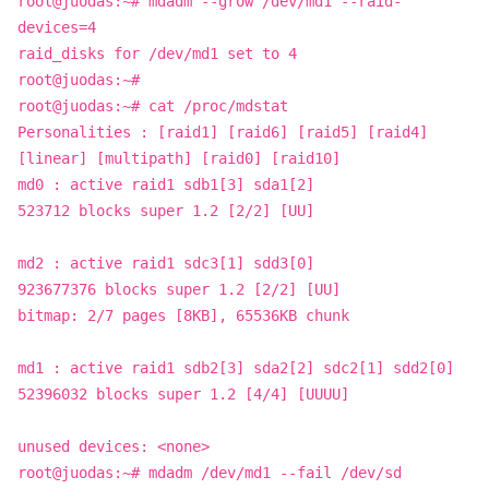
root@juodas:~# mdadm --grow /dev/md1 --raid-
devices=4
raid_disks for /dev/md1 set to 4
root@juodas:~#
root@juodas:~# cat /proc/mdstat
Personalities : [raid1] [raid6] [raid5] [raid4]
[linear] [multipath] [raid0] [raid10]
md0 : active raid1 sdb1[3] sda1[2]
523712 blocks super 1.2 [2/2] [UU]
md2 : active raid1 sdc3[1] sdd3[0]
923677376 blocks super 1.2 [2/2] [UU]
bitmap: 2/7 pages [8KB], 65536KB chunk
md1 : active raid1 sdb2[3] sda2[2] sdc2[1] sdd2[0]
52396032 blocks super 1.2 [4/4] [UUUU]
unused devices: <none>
root@juodas:~# mdadm /dev/md1 --fail /dev/sd