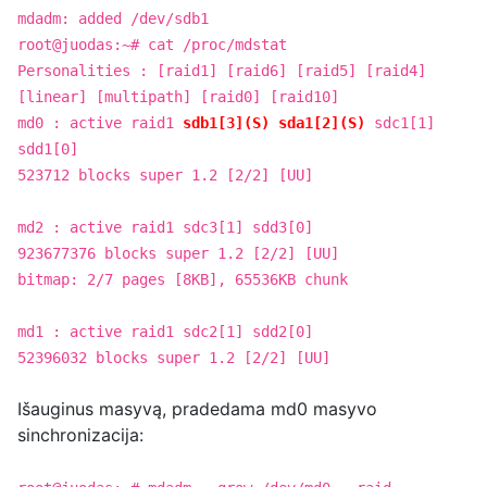
mdadm: added /dev/sdb1
root@juodas:~# cat /proc/mdstat
Personalities : [raid1] [raid6] [raid5] [raid4]
[linear] [multipath] [raid0] [raid10]
md0 : active raid1
sdb1[3](S) sda1[2](S)
sdc1[1]
sdd1[0]
523712 blocks super 1.2 [2/2] [UU]
md2 : active raid1 sdc3[1] sdd3[0]
923677376 blocks super 1.2 [2/2] [UU]
bitmap: 2/7 pages [8KB], 65536KB chunk
md1 : active raid1 sdc2[1] sdd2[0]
52396032 blocks super 1.2 [2/2] [UU]
Išauginus masyvą, pradedama md0 masyvo
sinchronizacija: