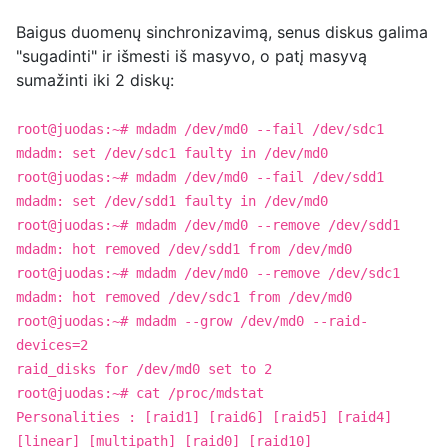
Baigus duomenų sinchronizavimą, senus diskus galima
"sugadinti" ir išmesti iš masyvo, o patį masyvą
sumažinti iki 2 diskų:
root@juodas:~# mdadm /dev/md0 --fail /dev/sdc1
mdadm: set /dev/sdc1 faulty in /dev/md0
root@juodas:~# mdadm /dev/md0 --fail /dev/sdd1
mdadm: set /dev/sdd1 faulty in /dev/md0
root@juodas:~# mdadm /dev/md0 --remove /dev/sdd1
mdadm: hot removed /dev/sdd1 from /dev/md0
root@juodas:~# mdadm /dev/md0 --remove /dev/sdc1
mdadm: hot removed /dev/sdc1 from /dev/md0
root@juodas:~# mdadm --grow /dev/md0 --raid-
devices=2
raid_disks for /dev/md0 set to 2
root@juodas:~# cat /proc/mdstat
Personalities : [raid1] [raid6] [raid5] [raid4]
[linear] [multipath] [raid0] [raid10]