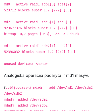
md0 : active raid1 sdb1[3] sda1[2]
523712 blocks super 1.2 [2/2] [UU]
md2 : active raid1 sdc3[1] sdd3[0]
923677376 blocks super 1.2 [2/2] [UU]
bitmap: 0/7 pages [0KB], 65536KB chunk
md1 : active raid1 sdc2[1] sdd2[0]
52396032 blocks super 1.2 [2/2] [UU]
unused devices: <none>
Analogiška operacija padaryta ir md1 masyvui.
r
oot@juodas:~# mdadm --add /dev/md1 /dev/sda2
/dev/sdb2
mdadm: added /dev/sda2
mdadm: added /dev/sdb2