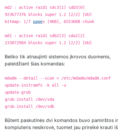
md2 : active raid1 sdc3[1] sdd3[0]
923677376 blocks super 1.2 [2/2] [UU]
bitmap: 1/7
page
s [4KB], 65536KB chunk
md1 : active raid1 sdb2[3] sda2[2]
233872984 blocks super 1.2 [2/2] [UU]
Beliko tik atnaujinti sistemos įkrovos duomenis,
paleidžiant šias komandas:
mdadm --detail --scan > /etc/mdadm/mdadm.conf
update-initramfs -k all -u
update-grub
grub-install /dev/sda
grub-install /dev/sdb
Būtent paskutinės dvi komandos buvo pamirštos ir
kompiuteris nesikrovė, tuomet jau prireikė krauti iš