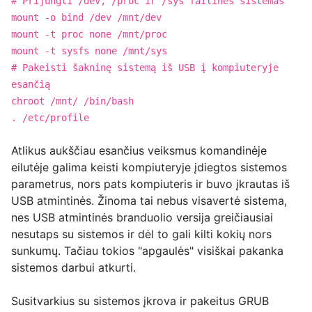
# Prijungti /dev, /proc ir /sys failines sistemas
mount -o bind /dev /mnt/dev
mount -t proc none /mnt/proc
mount -t sysfs none /mnt/sys
# Pakeisti šakninę sistemą iš USB į kompiuteryje
esančią
chroot /mnt/ /bin/bash
. /etc/profile
Atlikus aukščiau esančius veiksmus komandinėje
eilutėje galima keisti kompiuteryje įdiegtos sistemos
parametrus, nors pats kompiuteris ir buvo įkrautas iš
USB atmintinės. Žinoma tai nebus visavertė sistema,
nes USB atmintinės branduolio versija greičiausiai
nesutaps su sistemos ir dėl to gali kilti kokių nors
sunkumų. Tačiau tokios "apgaulės" visiškai pakanka
sistemos darbui atkurti.
Susitvarkius su sistemos įkrova ir pakeitus GRUB