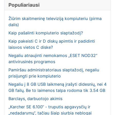
Populiariausi
Žiūrim skaitmeninę televiziją kompiuteriu (pirma
dalis)
Kaip pašalinti kompiuterio slaptažodį?
Kaip pakeisti C ir D diskų apimtis ir padidinti
laisvos vietos C diske?
Negaliu atnaujinti nemokamos „ESET NOD32“
antivirusinės programos
Pamiršau administratoriaus slaptažodį, negaliu
prisijungti prie kompiuterio
Negaliu į 8 GB USB laikmeną įrašyti didesnių, nei 4
GB failų. Be to laimenos talpa rodoma tik 3.54 GB
Barclays, darbuotojo akimis
„Karcher SE 6.100“ - truputis apgavysčių ir
„nedadarymų“, tačiau šiaip siurbia neblogai