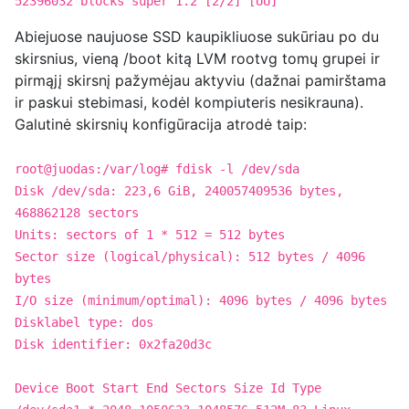
52396032 blocks super 1.2 [2/2] [UU]
Abiejuose naujuose SSD kaupikliuose sukūriau po du
skirsnius, vieną /boot kitą LVM rootvg tomų grupei ir
pirmąjį skirsnį pažymėjau aktyviu (dažnai pamirštama
ir paskui stebimasi, kodėl kompiuteris nesikrauna).
Galutinė skirsnių konfigūracija atrodė taip:
root@juodas:/var/log# fdisk -l /dev/sda
Disk /dev/sda: 223,6 GiB, 240057409536 bytes,
468862128 sectors
Units: sectors of 1 * 512 = 512 bytes
Sector size (logical/physical): 512 bytes / 4096
bytes
I/O size (minimum/optimal): 4096 bytes / 4096 bytes
Disklabel type: dos
Disk identifier: 0x2fa20d3c
Device Boot Start End Sectors Size Id Type