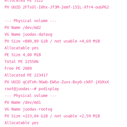
Allocated PE 5122
PV UUID 2FTsUl-I0hx-Jf3M-2emf-i5IL-Xfr4-ouGP62
--- Physical volume ---
PV Name /dev/md2
VG Name juodas-datavg
PV Size <880,89 GiB / not usable <4,69 MiB
Allocatable yes
PE Size 4,00 MiB
Total PE 225506
Free PE 2089
Allocated PE 223417
PV UUID qCdTxH-9Gwb-EWSo-Zuvs-Bxy0-ckRf-jXUXxX
root@juodas:~# pvdisplay
--- Physical volume ---
PV Name /dev/md1
VG Name juodas-rootvg
PV Size <223,04 GiB / not usable <2,59 MiB
Allocatable yes