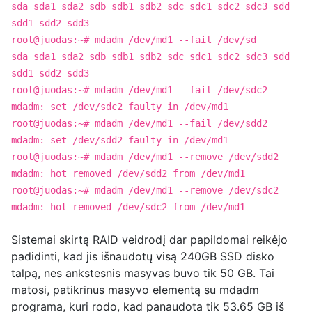
sda sda1 sda2 sdb sdb1 sdb2 sdc sdc1 sdc2 sdc3 sdd
sdd1 sdd2 sdd3
root@juodas:~# mdadm /dev/md1 --fail /dev/sd
sda sda1 sda2 sdb sdb1 sdb2 sdc sdc1 sdc2 sdc3 sdd
sdd1 sdd2 sdd3
root@juodas:~# mdadm /dev/md1 --fail /dev/sdc2
mdadm: set /dev/sdc2 faulty in /dev/md1
root@juodas:~# mdadm /dev/md1 --fail /dev/sdd2
mdadm: set /dev/sdd2 faulty in /dev/md1
root@juodas:~# mdadm /dev/md1 --remove /dev/sdd2
mdadm: hot removed /dev/sdd2 from /dev/md1
root@juodas:~# mdadm /dev/md1 --remove /dev/sdc2
mdadm: hot removed /dev/sdc2 from /dev/md1
Sistemai skirtą RAID veidrodį dar papildomai reikėjo
padidinti, kad jis išnaudotų visą 240GB SSD disko
talpą, nes ankstesnis masyvas buvo tik 50 GB. Tai
matosi, patikrinus masyvo elementą su mdadm
programa, kuri rodo, kad panaudota tik 53.65 GB iš