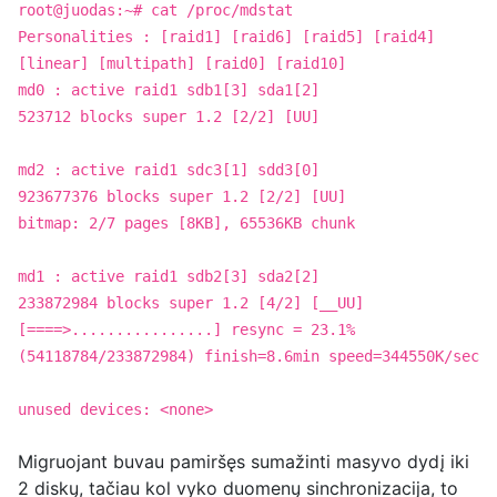
root@juodas:~# cat /proc/mdstat
Personalities : [raid1] [raid6] [raid5] [raid4]
[linear] [multipath] [raid0] [raid10]
md0 : active raid1 sdb1[3] sda1[2]
523712 blocks super 1.2 [2/2] [UU]
md2 : active raid1 sdc3[1] sdd3[0]
923677376 blocks super 1.2 [2/2] [UU]
bitmap: 2/7 pages [8KB], 65536KB chunk
md1 : active raid1 sdb2[3] sda2[2]
233872984 blocks super 1.2 [4/2] [__UU]
[====>................] resync = 23.1%
(54118784/233872984) finish=8.6min speed=344550K/sec
unused devices: <none>
Migruojant buvau pamiršęs sumažinti masyvo dydį iki
2 diskų, tačiau kol vyko duomenų sinchronizacija, to