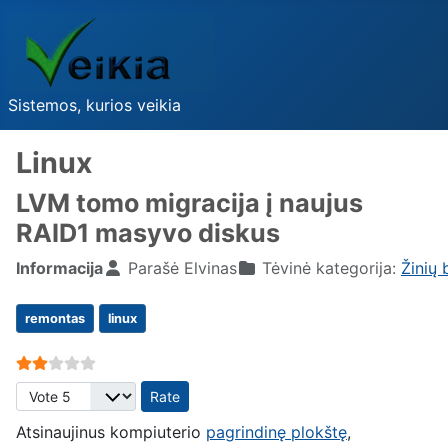
Sistemos, kurios veikia
Linux
LVM tomo migracija į naujus
RAID1 masyvo diskus
Informacija
Parašė
Elvinas
Tėvinė kategorija:
Žinių 
remontas
linux
User Rating:
2
/
5
Please Rate
Atsinaujinus kompiuterio
pagrindinę plokštę
,