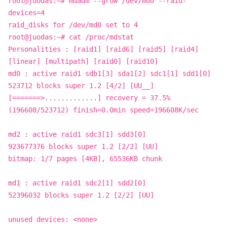
root@juodas:~# mdadm --grow /dev/md0 --raid-
devices=4
raid_disks for /dev/md0 set to 4
root@juodas:~# cat /proc/mdstat
Personalities : [raid1] [raid6] [raid5] [raid4]
[linear] [multipath] [raid0] [raid10]
md0 : active raid1 sdb1[3] sda1[2] sdc1[1] sdd1[0]
523712 blocks super 1.2 [4/2] [UU__]
[=======>.............] recovery = 37.5%
(196608/523712) finish=0.0min speed=196608K/sec
md2 : active raid1 sdc3[1] sdd3[0]
923677376 blocks super 1.2 [2/2] [UU]
bitmap: 1/7 pages [4KB], 65536KB chunk
md1 : active raid1 sdc2[1] sdd2[0]
52396032 blocks super 1.2 [2/2] [UU]
unused devices: <none>