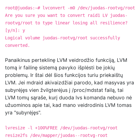
root@juodas:~# lvconvert -m0 /dev/juodas-rootvg/root
Are you sure you want to convert raid1 LV juodas-
rootvg/root to type linear losing all resilience?
[y/n]: y
Logical volume juodas-rootvg/root successfully
converted.
Panaikinus perteklinę LVM veidrodžio funkciją, LVM
tomą ir failinę sistemą pavyko išplėsti be jokių
problemų. Ir štai dėl šios funkcijos turiu priekaištų
LVM. Jei mdraid akivaizdžiai parodo, kad masyvas yra
subyrėjęs vien žvilgterėjus į /proc/mdstat failą, tai
LVM tomų sąraše, kurį duoda lvs komanda nebuvo nė
užuominos apie tai, kad mano veidrodinis LVM tomas
yra "subyrėjęs".
lvresize -l +100%FREE /dev/juodas-rootvg/root
resize2fs /dev/mapper/juodas--rootvg-root