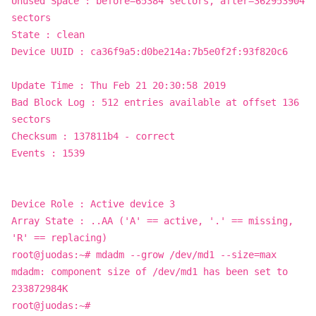
Unused Space : before=65384 sectors, after=362953904
sectors
State : clean
Device UUID : ca36f9a5:d0be214a:7b5e0f2f:93f820c6
Update Time : Thu Feb 21 20:30:58 2019
Bad Block Log : 512 entries available at offset 136
sectors
Checksum : 137811b4 - correct
Events : 1539
Device Role : Active device 3
Array State : ..AA ('A' == active, '.' == missing,
'R' == replacing)
root@juodas:~# mdadm --grow /dev/md1 --size=max
mdadm: component size of /dev/md1 has been set to
233872984K
root@juodas:~#