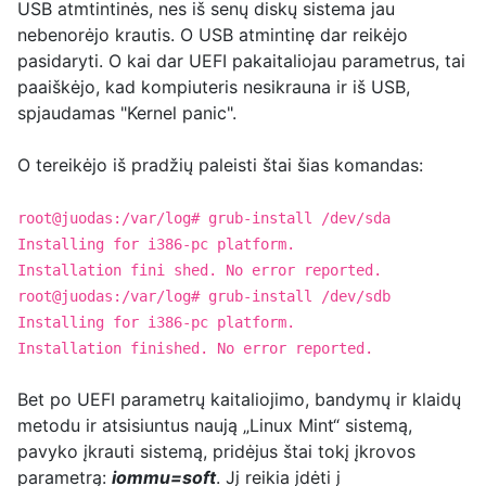
USB atmtintinės, nes iš senų diskų sistema jau
nebenorėjo krautis. O USB atmintinę dar reikėjo
pasidaryti. O kai dar UEFI pakaitaliojau parametrus, tai
paaiškėjo, kad kompiuteris nesikrauna ir iš USB,
spjaudamas "Kernel panic".
O tereikėjo iš pradžių paleisti štai šias komandas:
root@juodas:/var/log# grub-install /dev/sda
Installing for i386-pc platform.
Installation f
ini
shed. No error reported.
root@juodas:/var/log# grub-install /dev/sdb
Installing for i386-pc platform.
Installation finished. No error reported.
Bet po UEFI parametrų kaitaliojimo, bandymų ir klaidų
metodu ir atsisiuntus naują „Linux Mint“ sistemą,
pavyko įkrauti sistemą, pridėjus štai tokį įkrovos
parametrą:
iommu=soft
. Jį reikia įdėti į