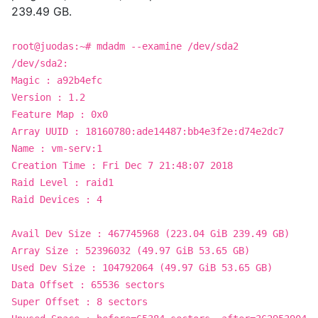
239.49 GB.
root@juodas:~# mdadm --examine /dev/sda2
/dev/sda2:
Magic : a92b4efc
Version : 1.2
Feature Map : 0x0
Array UUID : 18160780:ade14487:bb4e3f2e:d74e2dc7
Name : vm-serv:1
Creation Time : Fri Dec 7 21:48:07 2018
Raid Level : raid1
Raid Devices : 4
Avail Dev Size : 467745968 (223.04 GiB 239.49 GB)
Array Size : 52396032 (49.97 GiB 53.65 GB)
Used Dev Size : 104792064 (49.97 GiB 53.65 GB)
Data Offset : 65536 sectors
Super Offset : 8 sectors