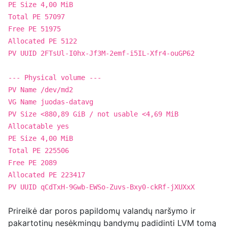
PE Size 4,00 MiB
Total PE 57097
Free PE 51975
Allocated PE 5122
PV UUID 2FTsUl-I0hx-Jf3M-2emf-i5IL-Xfr4-ouGP62
--- Physical volume ---
PV Name /dev/md2
VG Name juodas-datavg
PV Size <880,89 GiB / not usable <4,69 MiB
Allocatable yes
PE Size 4,00 MiB
Total PE 225506
Free PE 2089
Allocated PE 223417
PV UUID qCdTxH-9Gwb-EWSo-Zuvs-Bxy0-ckRf-jXUXxX
Prireikė dar poros papildomų valandų naršymo ir
pakartotinų nesėkmingų bandymų padidinti LVM tomą