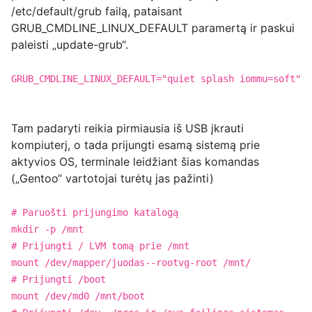
/etc/default/grub failą, pataisant
GRUB_CMDLINE_LINUX_DEFAULT paramertą ir paskui
paleisti „update-grub“.
GRUB_CMDLINE_LINUX_DEFAULT="quiet splash iommu=soft"
Tam padaryti reikia pirmiausia iš USB įkrauti
kompiuterį, o tada prijungti esamą sistemą prie
aktyvios OS, terminale leidžiant šias komandas
(„Gentoo“ vartotojai turėtų jas pažinti)
# Paruošti prijungimo katalogą
mkdir -p /mnt
# Prijungti / LVM tomą prie /mnt
mount /dev/mapper/juodas--rootvg-root /mnt/
# Prijungti /boot
mount /dev/md0 /mnt/boot