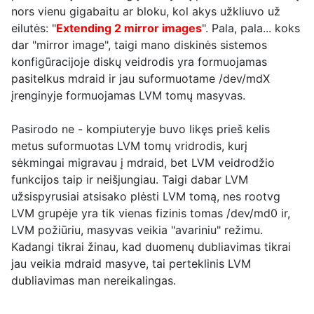
nors vienu gigabaitu ar bloku, kol akys užkliuvo už
eilutės: "
Extending 2 mirror images
". Pala, pala... koks
dar "mirror image", taigi mano diskinės sistemos
konfigūracijoje diskų veidrodis yra formuojamas
pasitelkus mdraid ir jau suformuotame /dev/mdX
įrenginyje formuojamas LVM tomų masyvas.
Pasirodo ne - kompiuteryje buvo likęs prieš kelis
metus suformuotas LVM tomų vridrodis, kurį
sėkmingai migravau į mdraid, bet LVM veidrodžio
funkcijos taip ir neišjungiau. Taigi dabar LVM
užsispyrusiai atsisako plėsti LVM tomą, nes rootvg
LVM grupėje yra
tik
vienas fizinis tomas /dev/md0 ir,
LVM požiūriu, masyvas veikia "avariniu" režimu.
Kadangi tikrai žinau, kad duomenų dubliavimas tikrai
jau veikia mdraid masyve, tai perteklinis LVM
dubliavimas man nereikalingas.