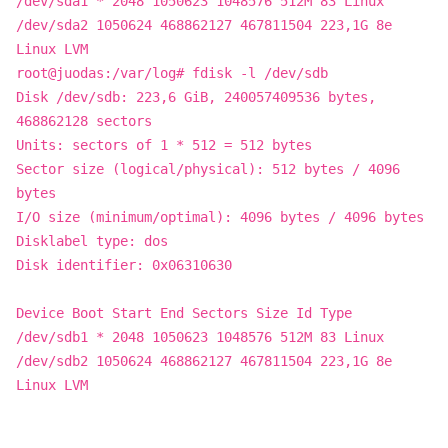
/dev/sda1 * 2048 1050623 1048576 512M 83 Linux
/dev/sda2 1050624 468862127 467811504 223,1G 8e
Linux LVM
root@juodas:/var/log# fdisk -l /dev/sdb
Disk /dev/sdb: 223,6 GiB, 240057409536 bytes,
468862128 sectors
Units: sectors of 1 * 512 = 512 bytes
Sector size (logical/physical): 512 bytes / 4096
bytes
I/O size (minimum/optimal): 4096 bytes / 4096 bytes
Disklabel type: dos
Disk identifier: 0x06310630
Device Boot Start End Sectors Size Id Type
/dev/sdb1 * 2048 1050623 1048576 512M 83 Linux
/dev/sdb2 1050624 468862127 467811504 223,1G 8e
Linux LVM