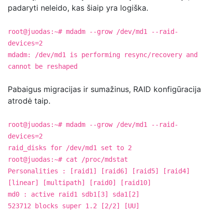
padaryti neleido, kas šiaip yra logiška.
root@juodas:~# mdadm --grow /dev/md1 --raid-
devices=2
mdadm: /dev/md1 is performing resync/recovery and
cannot be reshaped
Pabaigus migracijas ir sumažinus, RAID konfigūracija
atrodė taip.
root@juodas:~# mdadm --grow /dev/md1 --raid-
devices=2
raid_disks for /dev/md1 set to 2
root@juodas:~# cat /proc/mdstat
Personalities : [raid1] [raid6] [raid5] [raid4]
[linear] [multipath] [raid0] [raid10]
md0 : active raid1 sdb1[3] sda1[2]
523712 blocks super 1.2 [2/2] [UU]