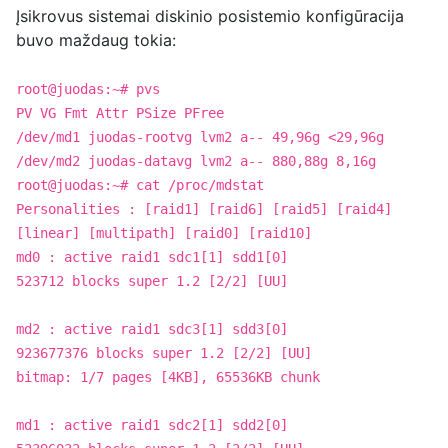
Įsikrovus sistemai diskinio posistemio konfigūracija
buvo maždaug tokia:
root@juodas:~# pvs
PV VG Fmt Attr PSize PFree
/dev/md1 juodas-rootvg lvm2 a-- 49,96g <29,96g
/dev/md2 juodas-datavg lvm2 a-- 880,88g 8,16g
root@juodas:~# cat /proc/mdstat
Personalities : [raid1] [raid6] [raid5] [raid4]
[linear] [multipath] [raid0] [raid10]
md0 : active raid1 sdc1[1] sdd1[0]
523712 blocks super 1.2 [2/2] [UU]
md2 : active raid1 sdc3[1] sdd3[0]
923677376 blocks super 1.2 [2/2] [UU]
bitmap: 1/7 pages [4KB], 65536KB chunk
md1 : active raid1 sdc2[1] sdd2[0]