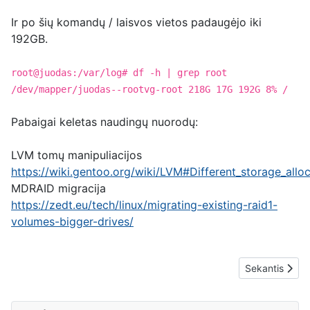
Ir po šių komandų / laisvos vietos padaugėjo iki
192GB.
root@juodas:/var/log# df -h | grep root
/dev/mapper/juodas--rootvg-root 218G 17G 192G 8% /
Pabaigai keletas naudingų nuorodų:
LVM tomų manipuliacijos
https://wiki.gentoo.org/wiki/LVM#Different_storage_all
MDRAID migracija
https://zedt.eu/tech/linux/migrating-existing-raid1-
volumes-bigger-drives/
Next article: K
Sekantis