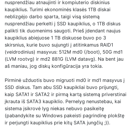
nusprendžiau atnaujinti ir kompiuterio diskinius
kaupiklius. Turimi ekonominės klasės 1TB diskai
neblizgėjo darbo sparta, taigi visą sistemą
nusprendžiau perkelti į SSD kaupiklius, o 1TB diskus
palikti tik duomenims saugoti. Prieš įdendant naujus
kaupiklius abiejuose 1 TB diskuose buvo po 3
skirsnius, kurie buvo sujungti į atitinkamus RAID1
(veidrodinius) masyvus: 512M md0 (/boot), 50G md1
(LVM rootvg) ir md2 881G (LVM datavg). Na bent jau
aš maniau, jog diskų konfigūracija yra tokia.
Pirminė užduotis buvo migruoti md0 ir md1 masyvus į
SSD diskus. Tam abu SSD kaupikliai buvo prijungti,
kaip SATA1 ir SATA2 ir pirmą kartą sistemą priverstinai
įkrauta iš SATA3 kaupiklio. Pernelyg nenustebau, kai
sistema įsikrovė lyg niekas nebuvo pasikeitę
(pabandykite su Windows pakeisti pagrindinę plokštę
ir perjungti kaupiklius prie kitų SATA jungčių ;)).