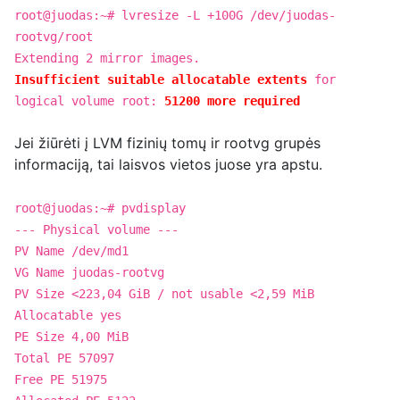
root@juodas:~# lvresize -L +100G /dev/juodas-
rootvg/root
Extending 2 mirror images.
Insufficient suitable allocatable extents
for
logical volume root:
51200 more required
Jei žiūrėti į LVM fizinių tomų ir rootvg grupės
informaciją, tai laisvos vietos juose yra apstu.
root@juodas:~# pvdisplay
--- Physical volume ---
PV Name /dev/md1
VG Name juodas-rootvg
PV Size <223,04 GiB / not usable <2,59 MiB
Allocatable yes
PE Size 4,00 MiB
Total PE 57097
Free PE 51975