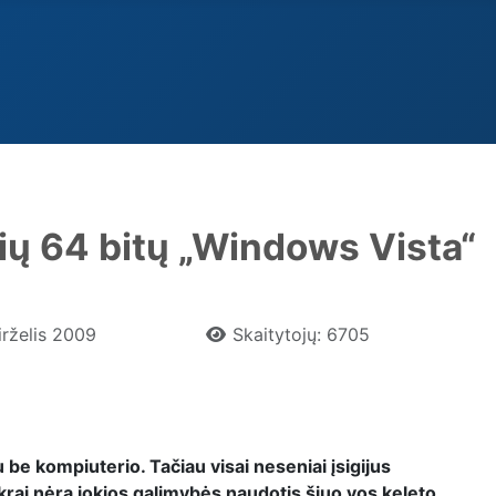
ių 64 bitų „Windows Vista“
irželis 2009
Skaitytojų: 6705
 be kompiuterio. Tačiau visai neseniai įsigijus
krai nėra jokios galimybės naudotis šiuo vos keleto