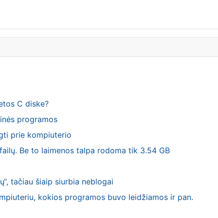
ietos C diske?
sinės programos
gti prie kompiuterio
 failų. Be to laimenos talpa rodoma tik 3.54 GB
“, tačiau šiaip siurbia neblogai
mpiuteriu, kokios programos buvo leidžiamos ir pan.