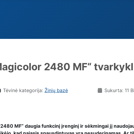
agicolor 2480 MF“ tvarkykl
Tėvinė kategorija:
Žinių bazė
Sukurta: 11 B
2480 MF“ daugia funkcinį įrenginį ir sėkmingai jį naudojau
škėjo, kad najasis spausdintuvas yra nesuderinamas. Ar ti