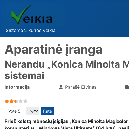
Sistemos, kurios veikia
Aparatinė įranga
Nerandu „Konica Minolta M
sistemai
Informacija
Parašė
Elvinas
User Rating:
2.5
/
5
Please Rate
Prieš keletą mėnesių įsigijau „Konica Minolta Magicolor 
kompiuterį su „Windows Vista Ultimate“ (64 bitų), paai