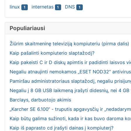
linux
internetas
DNS
1
1
1
Populiariausi
Žiūrim skaitmeninę televiziją kompiuteriu (pirma dalis)
Kaip pašalinti kompiuterio slaptažodį?
Kaip pakeisti C ir D diskų apimtis ir padidinti laisvos v
Negaliu atnaujinti nemokamos „ESET NOD32“ antiviru
Pamiršau administratoriaus slaptažodį, negaliu prisijun
Negaliu į 8 GB USB laikmeną įrašyti didesnių, nei 4 GB
Barclays, darbuotojo akimis
„Karcher SE 6.100“ - truputis apgavysčių ir „nedadarymų
Kaip būtų galima sužinoti, kada ir kas buvo daroma ko
Kaip iš paprasto cd įrašyti dainas į kompiuterį?