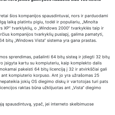
eretai šios kompanijos spausdintuvai, nors ir parduodami
laiką platintu pigiu, todėl ir populiariu, „Minolta
 XP“ tvarklyklių, o „Windows 2000“ tvarkyklės taip ir
rčius kompanijos tvarkyklių puslapį, galima pamatyti,
64 bitų „Windows Vista“ sistema yra gana prastas.
os sprendimas, pašalinti 64 bitų sisteą ir įdiegti 32 bitų
vo įsigyta kartu su kompiuteriu, kaip komplekto dalis
mokamai pakeisti 64 bitų licenciją į 32 ir atvirkščiai gali
jamo ant kompiuterio korpuso. Ant jo yra užrašomas 25
nepateikia jokių OS diegimo diskų ir vartotojas turi pats
cencijos raktas būna užklijuotas ant „Vista“ diegimo
naują spausdintuvą, ypač, jei interneto skelbimuose