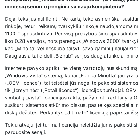
mėnesių senumo įrenginiu su nauju kompiuteriu?
Deja, teks jus nuliūdinti. Ne kartą teko asmeniškai susid
rinkoje, neturi reikamų tvarkyklių rinkoje naudojamoms na
1100L“ spausdintuvu. Per visą prekybos šiuo spausdintuvu
liko 0.28 versijos, nors parengus „Windows 2000“ tvarky
kad „Minolta“ vėl neskuba taisyti savo gaminių naujausi
Daugiausia tai dideli „Bizhub“ serijos daugiafunkciai biur
Internete pavyko aptikti ne vieną vartotojų nusiskundimą 
„Windows Vista“ sistemą, kuriai „Konica Minolta“ jau yra
(„OEM licence“), tai teisėtai jūs negalite pakeisti sistemos
tik „lentyninės“ („Retail licence“) licencijos turėtojai. 
simbolių „Vista“ licencinjos rakta, pažymint, kad tai yra
susikurti sistemos atkūrimo diskus, pasitelkęs specialia
diskų dėžutės. Perkantys „Ultimate“ licenciją paprstai išs
Tokiu atveju, jei turima licencija neleidžia jums pakeisti s
parduosite senąjį.