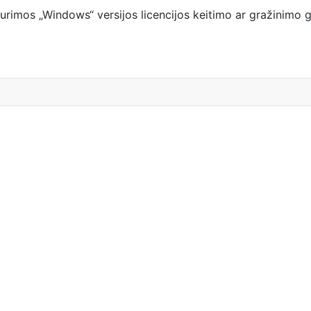
turimos „Windows“ versijos licencijos keitimo ar gražinimo 
inį?