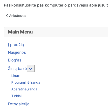
Pasikonsultuokite pas kompiuterio pardavėjus apie jūsų 
Previous article: Kokį nenaują spausdintuvą pirkti: lazerinį ar rašal
Ankstesnis
Main Menu
Į pradžią
Naujienos
Blog'as
More about: Žinių bazė
Žinių bazė
Linux
Programinė įranga
Aparatinė įranga
Tinklai
Fotogalerija