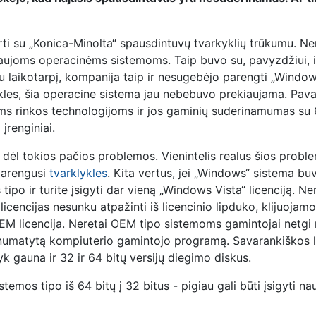
urti su „Konica-Minolta“ spausdintuvų tvarkyklių trūkumu. N
ujoms operacinėms sistemoms. Taip buvo su, pavyzdžiui, ilgą 
 laikotarpį, kompanija taip ir nesugebėjo parengti „Windows
kles, šia operacine sistema jau nebebuvo prekiaujama. Pava
oms rinkos technologijoms ir jos gaminių suderinamumas su 
o įrenginiai.
dėl tokios pačios problemos. Vienintelis realus šios problem
 parengusi
tvarklykles
. Kita vertus, jei „Windows“ sistema bu
 tipo ir turite įsigyti dar vieną „Windows Vista“ licenciją. Ne
OEM licencijas nesunku atpažinti iš licencinio lipduko, klijuo
 OEM licencija. Neretai OEM tipo sistemoms gamintojai netgi 
i numatytą kompiuterio gamintojo programą. Savarankiškos li
yk gauna ir 32 ir 64 bitų versijų diegimo diskus.
istemos tipo iš 64 bitų į 32 bitus - pigiau gali būti įsigyti 