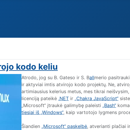
rojo kodo keliu
Atrodo, jog su B. Gateso ir S. B
all
merio pasitrauki
ir aktyviai imtis atvirojo kodo projektų. Ne, atvi
artimiausius kelerius metus, mes tikrai neišvysim,
licenciją pateikė
.NET
ir
„Chakra JavaScript“
siste
„Microsoft“ įtraukė galimybę paleisti
„Bash“
koman
tiesiai iš „Windows“
, kaip vartotojo lygmens proc
Šiandien
„Microsoft“ paskelbė
, atverianti plačiai
i