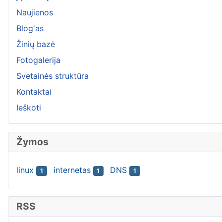
Naujienos
Blog'as
Žinių bazė
Fotogalerija
Svetainės struktūra
Kontaktai
Ieškoti
Žymos
linux
internetas
DNS
1
1
1
RSS