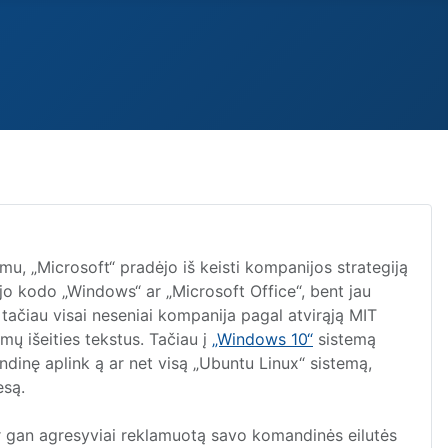
mu, „Microsoft“ pradėjo iš keisti kompanijos strategiją
rojo kodo „Windows“ ar „Microsoft Office“, bent jau
 tačiau visai neseniai kompanija pagal atvirąją MIT
mų išeities tekstus. Tačiau į
„Windows 10“
sistemą
dinę ap
link
ą ar net visą „Ubuntu Linux“ sistemą,
esą.
r
gan agresyviai reklamuotą savo komandinės eilutės