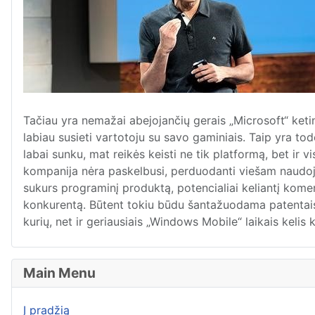
Tačiau yra nemažai abejojančių gerais „Microsoft“ ketin
labiau susieti vartotoju su savo gaminiais. Taip yra tod
labai sunku, mat reikės keisti ne tik platformą, bet ir v
kompanija nėra paskelbusi, perduodanti viešam naudojimu
sukurs programinį produktą, potencialiai keliantį komer
konkurentą. Būtent tokiu būdu šantažuodama patentais,
kurių, net ir geriausiais „Windows Mobile“ laikais kel
Main Menu
Į pradžią