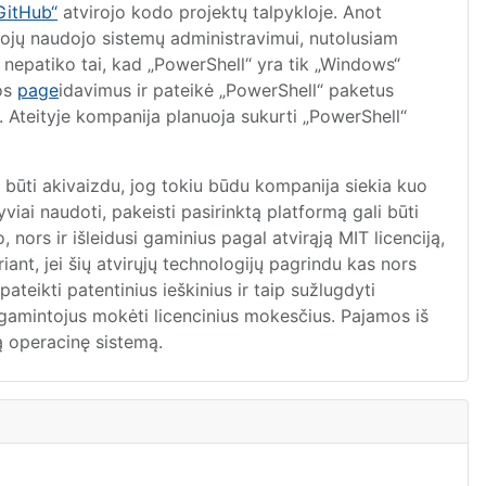
GitHub“
atvirojo kodo projektų talpykloje. Anot
tojų naudojo sistemų administravimui, nutolusiam
 nepatiko tai, kad „PowerShell“ yra tik „Windows“
uos
page
idavimus ir pateikė „PowerShell“ paketus
 Ateityje kompanija planuoja sukurti „PowerShell“
ų būti akivaizdu, jog tokiu būdu kompanija siekia kuo
viai naudoti, pakeisti pasirinktą platformą gali būti
 nors ir išleidusi gaminius pagal atvirąją MIT licenciją,
ant, jei šių atvirųjų technologijų pagrindu kas nors
teikti patentinius ieškinius ir taip sužlugdyti
 gamintojus mokėti licencinius mokesčius. Pajamos iš
ą operacinę sistemą.