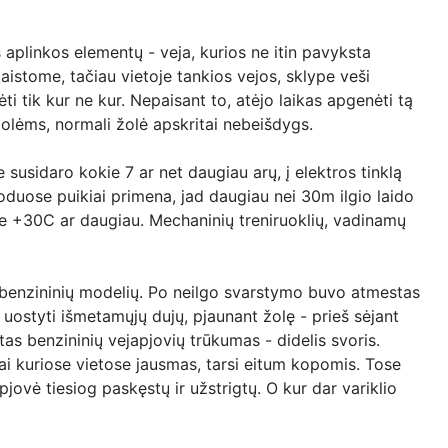
š aplinkos elementų - veja, kurios ne itin pavyksta
laistome, tačiau vietoje tankios vejos, sklype veši
ėti tik kur ne kur. Nepaisant to, atėjo laikas apgenėti tą
žolėms, normali žolė apskritai nebeišdygs.
susidaro kokie 7 ar net daugiau arų, į elektros tinklą
 soduose puikiai primena, jad daugiau nei 30m ilgio laido
ke +30C ar daugiau. Mechaninių treniruoklių, vadinamų
r benzininių modelių. Po neilgo svarstymo buvo atmestas
o uostyti išmetamųjų dujų, pjaunant žolę - prieš sėjant
itas benzininių vejapjovių trūkumas - didelis svoris.
ai kuriose vietose jausmas, tarsi eitum kopomis. Tose
jovė tiesiog paskęstų ir užstrigtų. O kur dar variklio