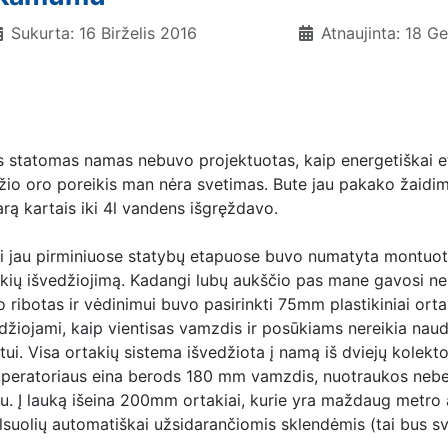
Sukurta: 16 Birželis 2016
Atnaujinta: 18 G
 statomas namas nebuvo projektuotas, kaip energetiškai efe
žio oro poreikis man nėra svetimas. Bute jau pakako žaidi
rą kartais iki 4l vandens išgręždavo.
i jau pirminiuose statybų etapuose buvo numatyta montuoti
kių išvedžiojimą. Kadangi lubų aukščio pas mane gavosi ne 
 ribotas ir vėdinimui buvo pasirinkti 75mm plastikiniai orta
džiojami, kaip vientisas vamzdis ir posūkiams nereikia naudo
tui. Visa ortakių sistema išvedžiota į namą iš dviejų kolekt
peratoriaus eina berods 180 mm vamzdis, nuotraukos nebetur
u. Į lauką išeina 200mm ortakiai, kurie yra maždaug metro
suolių automatiškai užsidarančiomis sklendėmis (tai bus sv