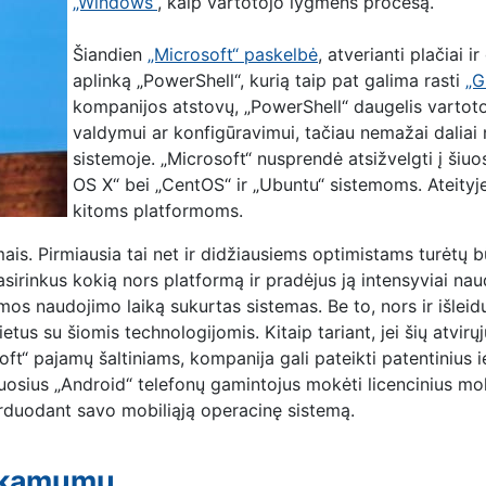
„Windows“
, kaip vartotojo lygmens procesą.
Šiandien
„Microsoft“ paskelbė
, atverianti plačiai
ir
aplinką „PowerShell“, kurią taip pat galima rasti
„G
kompanijos atstovų, „PowerShell“ daugelis vartot
valdymui ar konfigūravimui, tačiau nemažai daliai 
sistemoje. „Microsoft“ nusprendė atsižvelgti į šiu
OS X“ bei „CentOS“ ir „Ubuntu“ sistemoms. Ateityj
kitoms platformoms.
ais. Pirmiausia tai net ir didžiausiems optimistams turėtų b
sirinkus kokią nors platformą ir pradėjus ją intensyviai naud
ormos naudojimo laiką sukurtas sistemas. Be to, nors ir išlei
tus su šiomis technologijomis. Kitaip tariant, jei šių atvir
ft“ pajamų šaltiniams, kompanija gali pateikti patentinius i
uosius „Android“ telefonų gamintojus mokėti licencinius mok
arduodant savo mobiliąją operacinę sistemą.
ankamumu