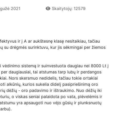
egužė 2021
Skaitytojų: 12579
ktyvus ir į A ar aukštesnę klasę nesitaikiau, tačiau
mų su drėgmės surinktuvu, kur jis sėkmingai per žiemos
 vėdinimo sistemą ir suinvestuota daugiau nei 8000 Lt į
per daugiausiai, tai atstumas tarp lubų ir perdangos
kiai. Nors skersmuo nedidelis, tačiau tokie ortakiai
ti alkūnių, kurios sukelia didelį pasipriešinimą oro
orių dėžių - oro padavimo ir ištraukimo. Nuo dėžių iki
iu, o viskas seniai palaidota po vata, plėvelėmis ir
 atstumu yra apsaugoti nuo vėjo gūsių ir plunksnuotų
arbu).