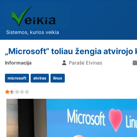
Sistemos, kurios veikia
„Microsoft“ toliau žengia atvirojo 
Informacija
Parašė
Elvinas
microsoft
atviras
linux
User Rating:
1.5
/
5