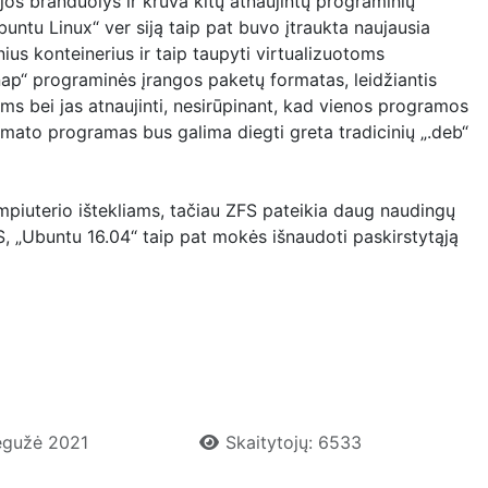
jos branduolys ir krūva kitų atnaujintų programinių
Ubuntu Linux“
ver
siją taip pat buvo įtraukta naujausia
s konteinerius ir taip taupyti virtualizuotoms
snap“ programinės įrangos paketų formatas, leidžiantis
s bei jas atnaujinti, nesirūpinant, kad vienos programos
mato programas bus galima diegti greta tradicinių „.deb“
ompiuterio ištekliams, tačiau ZFS pateikia daug naudingų
FS, „Ubuntu 16.04“ taip pat mokės išnaudoti paskirstytąją
Gegužė 2021
Skaitytojų: 6533