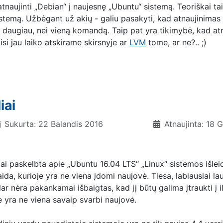
atnaujinti „Debian“ į naujesnę „Ubuntu“ sistemą. Teoriškai t
temą. Užbėgant už akių - galiu pasakyti, kad atnaujinimas 
 daugiau, nei vieną komandą. Taip pat yra tikimybė, kad atna
visi jau laiko atskirame skirsnyje ar
LVM
tome, ar ne?.. ;)
iai
Sukurta: 22 Balandis 2016
Atnaujinta: 18
iai paskelbta apie „Ubuntu 16.04 LTS“ „Linux“ sistemos išleid
aida, kurioje yra ne viena įdomi naujovė. Tiesa, labiausiai
dar nėra pakankamai išbaigtas, kad jį būtų galima įtraukti į i
je yra ne viena savaip svarbi naujovė.