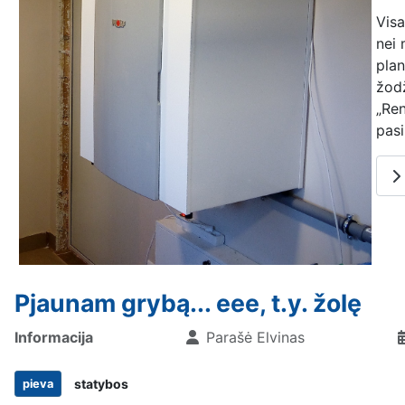
Visa
nei 
plan
žod
„Ren
pasi
Pjaunam grybą... eee, t.y. žolę
Informacija
Parašė
Elvinas
statybos
pieva