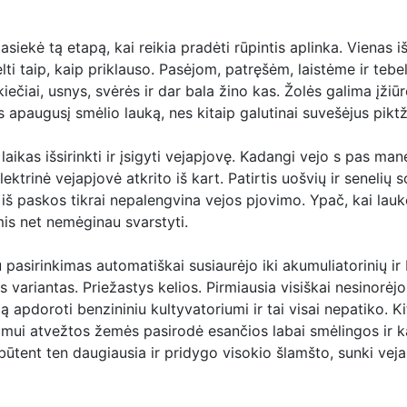
siekė tą etapą, kai reikia pradėti rūpintis aplinka. Vienas i
elti taip, kaip priklauso. Pasėjom, patręšėm, laistėme ir tebe
iečiai, usnys, svėrės ir dar bala žino kas. Žolės galima įžiūr
s apaugusį smėlio lauką, nes kitaip galutinai suvešėjus pikt
 laikas išsirinkti ir įsigyti vejapjovę. Kadangi
vejo
s pas mane 
ektrinė vejapjovė atkrito iš kart. Patirtis uošvių ir senelių
š paskos tikrai nepalengvina vejos pjovimo. Ypač, kai lau
is net nemėginau svarstyti.
 pasirinkimas automatiškai susiaurėjo iki akumuliatorinių i
is variantas.
Priežastys
kelios. Pirmiausia visiškai nesinorėj
ją apdoroti benzininiu kultyvatoriumi ir tai visai nepatiko. K
imui atvežtos žemės pasirodė esančios labai smėlingos ir k
būtent ten daugiausia ir pridygo visokio šlamšto, sunki vejap