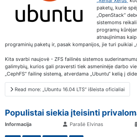
„Xenial Xerus“
kod
paketų, kurie spė
„OpenStack“ debes
sistemoms reikali
programų kūrėjams
atnaujinimas
kaip
programinių paketų ir, pasak kompanijos, jie turi puikiai 
Kita svarbi naujovė - ZFS failinės sistemos suderinamumas
galimybių, kurios gali praversti tiek asmeninėje darbo vi
„CephFS“ failinę sistemą, atverdama „Ubuntu“ kelią į di
Read more: „Ubuntu 16.04 LTS“ išleista oficialiai
Populistai siekia įteisinti prival
Informacija
Parašė
Elvinas