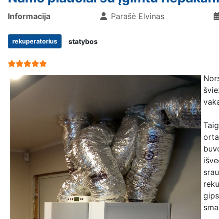
Informacija
Parašė
Elvinas
statybos
rekuperatorius
User Rating:
5
/
5
Nors
švie
vaka
Taig
orta
buvo
išve
srau
reku
gips
smal