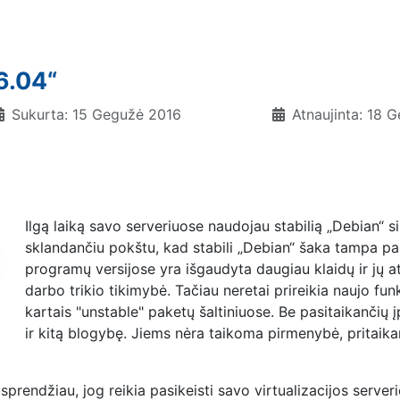
6.04“
Sukurta: 15 Gegužė 2016
Atnaujinta: 18 
Ilgą laiką savo serveriuose naudojau stabilią „Debian“ si
sklandančiu pokštu, kad stabili „Debian“ šaka tampa pase
programų versijose yra išgaudyta daugiau klaidų ir jų a
darbo trikio tikimybė. Tačiau neretai prireikia naujo funk
kartais "unstable" paketų šaltiniuose. Be pasitaikančių į
ir kitą blogybę. Jiems nėra taikoma pirmenybė, pritaik
sprendžiau, jog reikia pasikeisti savo virtualizacijos server