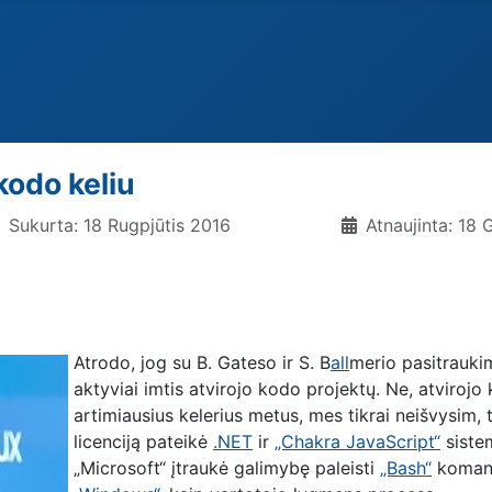
kodo keliu
Sukurta: 18 Rugpjūtis 2016
Atnaujinta: 18
Atrodo, jog su B. Gateso ir S. B
all
merio pasitraukim
aktyviai imtis atvirojo kodo projektų. Ne, atvirojo
artimiausius kelerius metus, mes tikrai neišvysim, 
licenciją pateikė
.NET
ir
„Chakra JavaScript“
sistem
„Microsoft“ įtraukė galimybę paleisti
„Bash“
koman