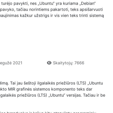
ai turėjo pavykti, nes „Ubuntu“ yra kuriama „Debian“
pavyko, tačiau norintiems pakartoti, teks apsišarvuoti
ujinimas kažkur užstrigs ir vis vien teks trinti sistemą
 Gegužė 2021
Skaitytojų: 7666
imą. Tai jau šeštoji ilgalaikės priežiūros (LTS) „Ubuntu
 laukto MIR grafinės sistemos komponento teks dar
lgalaikės priežiūros (LTS) „Ubuntu“ versijas. Tačiau ir be