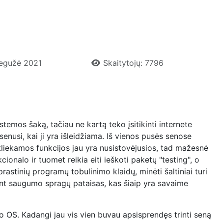
Gegužė 2021
Skaitytojų: 7796
stemos šaką, tačiau ne kartą teko įsitikinti internete
nusi, kai ji yra išleidžiama. Iš vienos pusės senose
tliekamos funkcijos jau yra nusistovėjusios, tad mažesnė
cionalo ir tuomet reikia eiti ieškoti paketų "testing", o
prastinių programų tobulinimo klaidų, minėti šaltiniai turi
ant saugumo spragų pataisas, kas šiaip yra savaime
io OS. Kadangi jau vis vien buvau apsisprendęs trinti seną