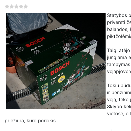
Statybos pa
priversti ž
balandos, k
piktžolėmi
Taigi atėjo
jungiama el
tampymas i
vejapjovėm
Tokiu būdu
ir benzinin
veją, teko 
Sklypo kėl
vietose, o 
priežiūra, kuro poreikis.