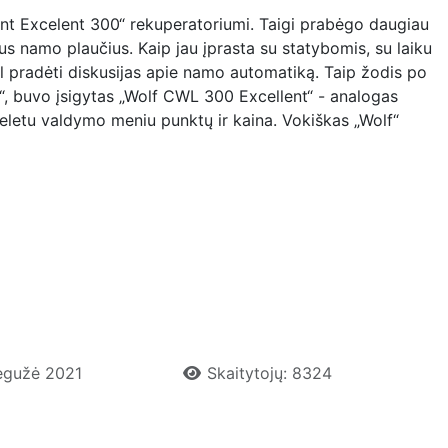
nt Excelent 300“ rekuperatoriumi. Taigi prabėgo daugiau
ius namo plaučius. Kaip jau įprasta su statybomis, su laiku
vėl pradėti diskusijas apie namo automatiką. Taip žodis po
0“, buvo įsigytas „Wolf CWL 300 Excellent“ - analogas
 keletu valdymo meniu punktų ir kaina. Vokiškas „Wolf“
Gegužė 2021
Skaitytojų: 8324