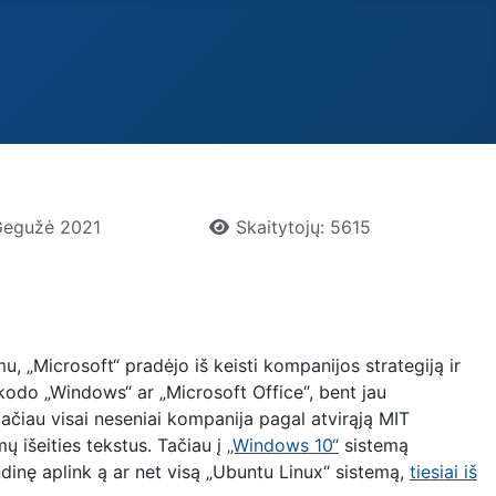
 Gegužė 2021
Skaitytojų: 5615
u, „Microsoft“ pradėjo iš keisti kompanijos strategiją ir
 kodo „Windows“ ar „Microsoft Office“, bent jau
tačiau visai neseniai kompanija pagal atvirąją MIT
ų išeities tekstus. Tačiau į
„Windows 10“
sistemą
dinę ap
link
ą ar net visą „Ubuntu Linux“ sistemą,
tiesiai iš