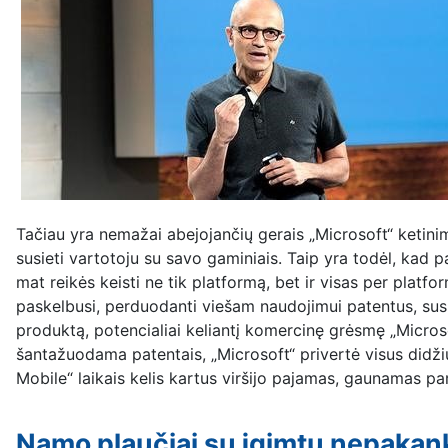
Tačiau yra nemažai abejojančių gerais „Microsoft“ ketinim
susieti vartotoju su savo gaminiais. Taip yra todėl, kad pa
mat reikės keisti ne tik platformą, bet ir visas per platf
paskelbusi, perduodanti viešam naudojimui patentus, susie
produktą, potencialiai keliantį komercinę grėsmę „Microso
šantažuodama patentais, „Microsoft“ privertė visus didži
Mobile“ laikais kelis kartus viršijo pajamas, gaunamas p
Namo plaučiai su įgimtu nepak