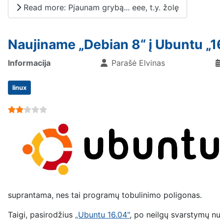
Read more: Pjaunam grybą... eee, t.y. žolę
Naujiname „Debian 8“ į Ubuntu „1
Informacija
Parašė
Elvinas
linux
User Rating:
2
/
5
suprantama, nes tai programų tobulinimo poligonas.
Taigi, pasirodžius
„Ubuntu 16.04"
, po neilgų svarstymų nu