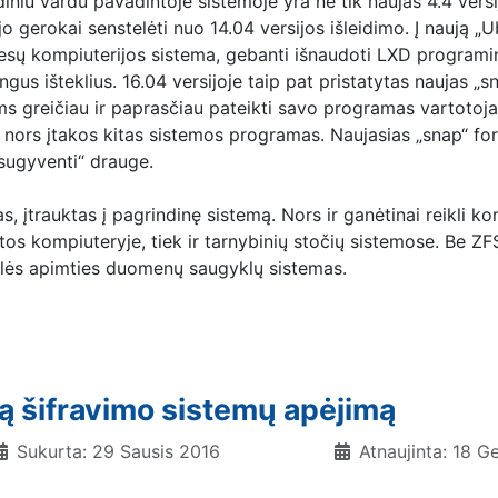
iniu vardu pavadintoje sistemoje yra ne tik naujas 4.4 versi
jo gerokai senstelėti nuo 14.04 versijos išleidimo. Į naują „
ų kompiuterijos sistema, gebanti išnaudoti LXD programiniu
ngus išteklius. 16.04 versijoje taip pat pristatytas naujas „
 greičiau ir paprasčiau pateikti savo programas vartotojam
nors įtakos kitas sistemos programas. Naujasias „snap“ for
„sugyventi“ drauge.
, įtrauktas į pagrindinę sistemą. Nors ir ganėtinai reikli k
etos kompiuteryje, tiek ir tarnybinių stočių sistemose. Be Z
delės apimties duomenų saugyklų sistemas.
omą šifravimo sistemų apėjimą
Sukurta: 29 Sausis 2016
Atnaujinta: 18 