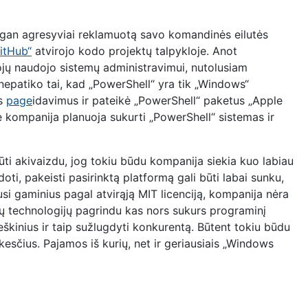
gan agresyviai reklamuotą savo komandinės eilutės
itHub“
atvirojo kodo projektų talpykloje. Anot
ojų naudojo sistemų administravimui, nutolusiam
nepatiko tai, kad „PowerShell“ yra tik „Windows“
os
page
idavimus ir pateikė „PowerShell“ paketus „Apple
e kompanija planuoja sukurti „PowerShell“ sistemas ir
ūti akivaizdu, jog tokiu būdu kompanija siekia kuo labiau
oti, pakeisti pasirinktą platformą gali būti labai sunku,
dusi gaminius pagal atvirąją MIT licenciją, kompanija nėra
ųjų technologijų pagrindu kas nors sukurs programinį
eškinius ir taip sužlugdyti konkurentą. Būtent tokiu būdu
esčius. Pajamos iš kurių, net ir geriausiais „Windows