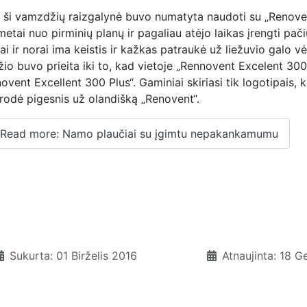
 ši vamzdžių raizgalynė buvo numatyta naudoti su „Renove
metai nuo pirminių planų ir pagaliau atėjo laikas įrengti pač
ai ir norai ima keistis ir kažkas patraukė už liežuvio galo 
žio
buvo
prieita iki to, kad vietoje „Rennovent Excelent 30
ovent Excellent 300 Plus“. Gaminiai skiriasi tik logotipais,
rodė pigesnis už olandišką „Renovent“.
Read more: Namo plaučiai su įgimtu nepakankamumu
Sukurta: 01 Birželis 2016
Atnaujinta: 18 