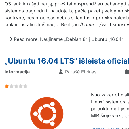
OS lauk ir rašyti naują, prieš tai nusprendžiau pabandyti 
sistemos pagrindu ir naudoja tą pačią paketų valdymo sis
kantrybe, nes procesas nebus sklandus ir prireiks paleisti
lauk ir instaliuoti iš naujo. Bent jau
/home
ir
/var
tikiuosi 
Read more: Naujiname „Debian 8“ į Ubuntu „16.04“
„Ubuntu 16.04 LTS“ išleista oficial
Informacija
Parašė
Elvinas
User Rating:
1
/
5
Nuo vakar oficial
Linux“ sistemos l
palaukti, mat jis 
MIR šioje versijo